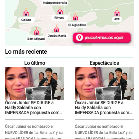
Lo más reciente
Lo último
Espectáculos
Óscar Junior SE DIRIGE a
Óscar Junior SE DIRIGE a
Naldy Saldaña con
Naldy Saldaña con
IMPENSADA propuesta como
IMPENSADA propuesta como
nuevo líder de 'La Bella Luz'
nuevo líder de 'La Bella Luz'
tras denuncia: "Otro tipo de
tras denuncia: "Otro tipo de
Óscar Junior es nombrado el
Óscar Junior es nombrado el
ley..."
ley..."
NUEVO LÍDER de 'La Bella Luz' y su
NUEVO LÍDER de 'La Bella Luz' y su
padre ABANDONA la orquesta tras
padre ABANDONA la orquesta tras