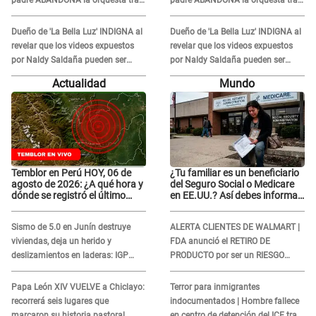
caso Naldy Saldaña: "Son
caso Naldy Saldaña: "Son
errores..."
errores..."
Dueño de 'La Bella Luz' INDIGNA al
Dueño de 'La Bella Luz' INDIGNA al
revelar que los videos expuestos
revelar que los videos expuestos
por Naldy Saldaña pueden ser
por Naldy Saldaña pueden ser
EDITADOS: "Yo tengo sus dos
EDITADOS: "Yo tengo sus dos
Actualidad
Mundo
visitas..."
visitas..."
Temblor en Perú HOY, 06 de
¿Tu familiar es un beneficiario
agosto de 2026: ¿A qué hora y
del Seguro Social o Medicare
dónde se registró el último
en EE.UU.? Así debes informar
sismo, según IGP?
sobre su muerte para EVITAR
COBROS
Sismo de 5.0 en Junín destruye
ALERTA CLIENTES DE WALMART |
viviendas, deja un herido y
FDA anunció el RETIRO DE
deslizamientos en laderas: IGP
PRODUCTO por ser un RIESGO
alerta sobre posibles réplicas
MORTAL para consumidores: ¿Cuál
es?
Papa León XIV VUELVE a Chiclayo:
Terror para inmigrantes
recorrerá seis lugares que
indocumentados | Hombre fallece
marcaron su historia pastoral
en centro de detención del ICE tras