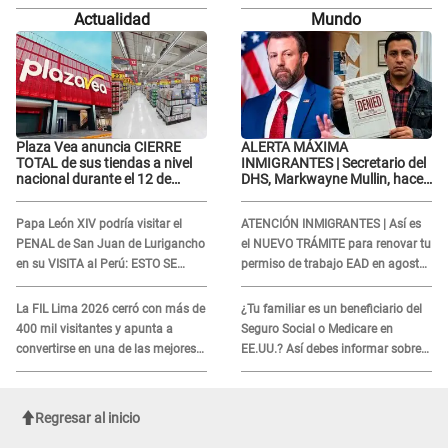
ATAQUES en redes: “Aquí el único
Actualidad
Mundo
culpable...”
Plaza Vea anuncia CIERRE
ALERTA MÁXIMA
TOTAL de sus tiendas a nivel
INMIGRANTES | Secretario del
nacional durante el 12 de
DHS, Markwayne Mullin, hace
agosto por este MOTIVO
alarmante declaración: "Ahora
vamos por ellos"
Papa León XIV podría visitar el
ATENCIÓN INMIGRANTES | Así es
PENAL de San Juan de Lurigancho
el NUEVO TRÁMITE para renovar tu
en su VISITA al Perú: ESTO SE
permiso de trabajo EAD en agosto
SABE
del 2026
La FIL Lima 2026 cerró con más de
¿Tu familiar es un beneficiario del
400 mil visitantes y apunta a
Seguro Social o Medicare en
convertirse en una de las mejores
EE.UU.? Así debes informar sobre
ferias de Latinoamérica
su muerte para EVITAR COBROS
Regresar al inicio