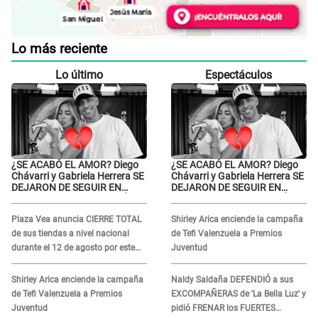
Lo más reciente
Lo último
Espectáculos
¿SE ACABÓ EL AMOR? Diego
¿SE ACABÓ EL AMOR? Diego
Chávarri y Gabriela Herrera SE
Chávarri y Gabriela Herrera SE
DEJARON DE SEGUIR EN
DEJARON DE SEGUIR EN
INSTAGRAM y él ANUNCIÓ SU
INSTAGRAM y él ANUNCIÓ SU
RENUNCIA A SU PODCAST
RENUNCIA A SU PODCAST
Plaza Vea anuncia CIERRE TOTAL
Shirley Arica enciende la campaña
de sus tiendas a nivel nacional
de Tefi Valenzuela a Premios
durante el 12 de agosto por este
Juventud
MOTIVO
Shirley Arica enciende la campaña
Naldy Saldaña DEFENDIÓ a sus
de Tefi Valenzuela a Premios
EXCOMPAÑERAS de 'La Bella Luz' y
Juventud
pidió FRENAR los FUERTES