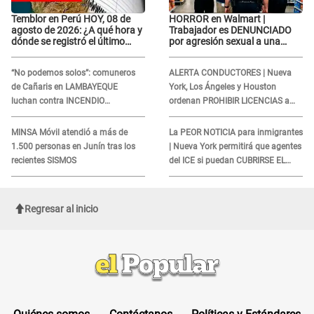
Temblor en Perú HOY, 08 de
HORROR en Walmart |
agosto de 2026: ¿A qué hora y
Trabajador es DENUNCIADO
dónde se registró el último
por agresión sexual a una
sismo, según IGP?
cliente y su respuesta
INDIGNÓ A TODOS
“No podemos solos”: comuneros
ALERTA CONDUCTORES | Nueva
de Cañaris en LAMBAYEQUE
York, Los Ángeles y Houston
luchan contra INCENDIO
ordenan PROHIBIR LICENCIAS a
FORESTAL que sigue avanzando
quienes no presenten ESTE
DOCUMENTO
MINSA Móvil atendió a más de
La PEOR NOTICIA para inmigrantes
1.500 personas en Junín tras los
| Nueva York permitirá que agentes
recientes SISMOS
del ICE si puedan CUBRIRSE EL
ROSTRO
Regresar al inicio