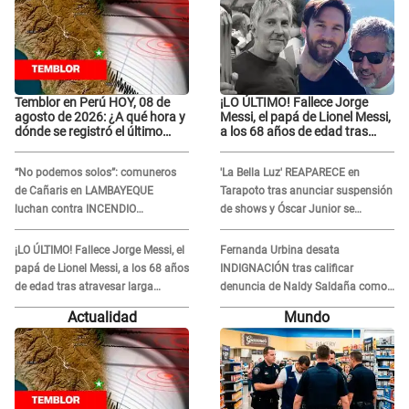
Temblor en Perú HOY, 08 de
¡LO ÚLTIMO! Fallece Jorge
agosto de 2026: ¿A qué hora y
Messi, el papá de Lionel Messi,
dónde se registró el último
a los 68 años de edad tras
sismo, según IGP?
atravesar larga enfermedad
“No podemos solos”: comuneros
'La Bella Luz' REAPARECE en
de Cañaris en LAMBAYEQUE
Tarapoto tras anunciar suspensión
luchan contra INCENDIO
de shows y Óscar Junior se
FORESTAL que sigue avanzando
JUSTIFICA: "Por un error no vamos
a pagar todos"
¡LO ÚLTIMO! Fallece Jorge Messi, el
Fernanda Urbina desata
papá de Lionel Messi, a los 68 años
INDIGNACIÓN tras calificar
de edad tras atravesar larga
denuncia de Naldy Saldaña como
enfermedad
'acto bochornoso': "No es justo
Actualidad
Mundo
atacar a otra mujer"