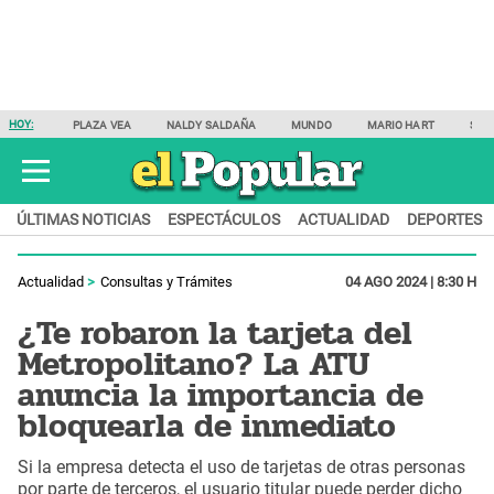
HOY:
PLAZA VEA
NALDY SALDAÑA
MUNDO
MARIO HART
SAM
ÚLTIMAS NOTICIAS
ESPECTÁCULOS
ACTUALIDAD
DEPORTES
Actualidad
Consultas y Trámites
04 AGO 2024 | 8:30 H
¿Te robaron la tarjeta del
Metropolitano? La ATU
anuncia la importancia de
bloquearla de inmediato
Si la empresa detecta el uso de tarjetas de otras personas
por parte de terceros, el usuario titular puede perder dicho