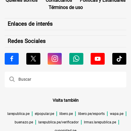
Quiénes somos
Contáctanos
Políticas y Estándares
Términos de uso
Enlaces de interés
Redes Sociales
Visita también
larepublica.pe
elpopular.pe
libero.pe
libero.pe/esports
wapa.pe
buenazo.pe
larepublica.pe/verificador
lrmas.larepublica.pe
cuponidad.pe