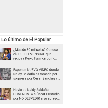
Lo último de El Popular
¿Más de 30 mil soles? Conoce
el SUELDO MENSUAL que
recibirá Keiko Fujimori como
Presidenta de la República
Exponen NUEVO VIDEO donde
Naldy Saldaña es tomada por
sorpresa por César Sánchez y
ella evidencia su REACCIÓN: Le
agarró la mano
Novio de Naldy Saldaña
CONFRONTA a Óscar Custodio
por NO DESPEDIR a su agresor
y él da INDIGNANTE respuesta:
"Nadie me dice qué hacer"