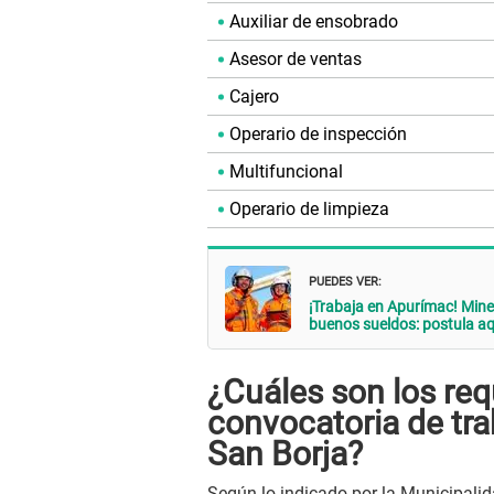
Auxiliar de ensobrado
Asesor de ventas
Cajero
Operario de inspección
Multifuncional
Operario de limpieza
PUEDES VER:
¡Trabaja en Apurímac! Min
buenos sueldos: postula aq
¿Cuáles son los requ
convocatoria de tra
San Borja?
Según lo indicado por la Municipalid