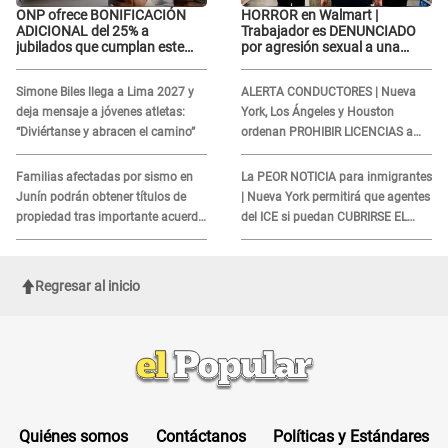
ONP ofrece BONIFICACIÓN
HORROR en Walmart |
ADICIONAL del 25% a
Trabajador es DENUNCIADO
jubilados que cumplan este
por agresión sexual a una
REQUISITO: revisa si accedes
cliente y su respuesta
aquí
INDIGNÓ A TODOS
Simone Biles llega a Lima 2027 y
ALERTA CONDUCTORES | Nueva
deja mensaje a jóvenes atletas:
York, Los Ángeles y Houston
“Diviértanse y abracen el camino”
ordenan PROHIBIR LICENCIAS a
quienes no presenten ESTE
DOCUMENTO
Familias afectadas por sismo en
La PEOR NOTICIA para inmigrantes
Junín podrán obtener títulos de
| Nueva York permitirá que agentes
propiedad tras importante acuerdo
del ICE si puedan CUBRIRSE EL
de Cofopri
ROSTRO
Regresar al inicio
Quiénes somos
Contáctanos
Políticas y Estándares