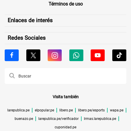
Términos de uso
Enlaces de interés
Redes Sociales
Visita también
larepublica.pe
elpopular.pe
libero.pe
libero.pe/esports
wapa.pe
buenazo.pe
larepublica.pe/verificador
lrmas.larepublica.pe
cuponidad.pe