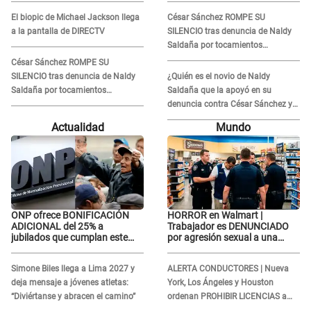
Naldy Saldaña, pese a tener
Naldy Saldaña, pese a tener
El biopic de Michael Jackson llega
César Sánchez ROMPE SU
pareja
pareja
a la pantalla de DIRECTV
SILENCIO tras denuncia de Naldy
Saldaña por tocamientos
indebidos: "Pido respetar la
César Sánchez ROMPE SU
presunción de inocencia"
SILENCIO tras denuncia de Naldy
¿Quién es el novio de Naldy
Saldaña por tocamientos
Saldaña que la apoyó en su
indebidos: "Pido respetar la
denuncia contra César Sánchez y
presunción de inocencia"
confrontó al dueño de 'La Bella
Actualidad
Mundo
Luz'?
ONP ofrece BONIFICACIÓN
HORROR en Walmart |
ADICIONAL del 25% a
Trabajador es DENUNCIADO
jubilados que cumplan este
por agresión sexual a una
REQUISITO: revisa si accedes
cliente y su respuesta
aquí
INDIGNÓ A TODOS
Simone Biles llega a Lima 2027 y
ALERTA CONDUCTORES | Nueva
deja mensaje a jóvenes atletas:
York, Los Ángeles y Houston
“Diviértanse y abracen el camino”
ordenan PROHIBIR LICENCIAS a
quienes no presenten ESTE