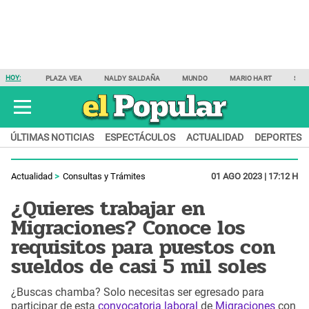
HOY:
PLAZA VEA
NALDY SALDAÑA
MUNDO
MARIO HART
SAM
ÚLTIMAS NOTICIAS
ESPECTÁCULOS
ACTUALIDAD
DEPORTES
Actualidad
Consultas y Trámites
01 AGO 2023 | 17:12 H
¿Quieres trabajar en
Migraciones? Conoce los
requisitos para puestos con
sueldos de casi 5 mil soles
¿Buscas chamba? Solo necesitas ser egresado para
participar de esta
convocatoria laboral
de
Migraciones
con