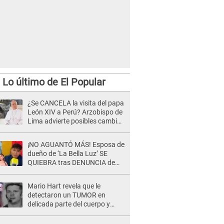
Lo último de El Popular
¿Se CANCELA la visita del papa
León XIV a Perú? Arzobispo de
Lima advierte posibles cambios
por fénomeno El Niño
¡NO AGUANTÓ MÁS! Esposa de
dueño de ‘La Bella Luz’ SE
QUIEBRA tras DENUNCIA de
Héctor Boza y ARREMETE
contra Claudia Salazar
Mario Hart revela que le
detectaron un TUMOR en
delicada parte del cuerpo y
expone diagnóstico: "Dolores
muy fuertes..."