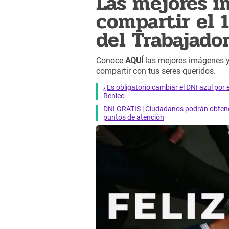
Las mejores i
compartir el 
del Trabajado
Conoce
AQUÍ
las mejores imágenes y
compartir con tus seres queridos.
¿Es obligatorio cambiar el DNI azul por 
Reniec
DNI GRATIS | Ciudadanos podrán obtener
puntos de atención