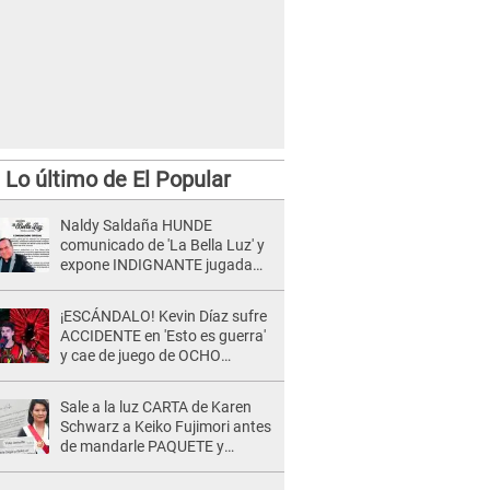
Lo último de El Popular
Naldy Saldaña HUNDE
comunicado de 'La Bella Luz' y
expone INDIGNANTE jugada
para DEFENDER a director:
"Que he tenido algo..."
¡ESCÁNDALO! Kevin Díaz sufre
ACCIDENTE en 'Esto es guerra'
y cae de juego de OCHO
METROS de altura: "La
colchoneta se rompe..."
Sale a la luz CARTA de Karen
Schwarz a Keiko Fujimori antes
de mandarle PAQUETE y
revelan intermediario: "En el
cargo..."