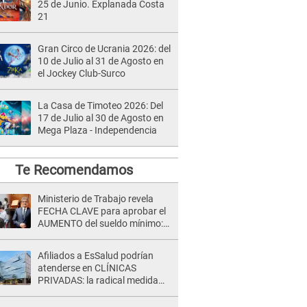
25 de Junio. Explanada Costa
21
Gran Circo de Ucrania 2026: del
10 de Julio al 31 de Agosto en
el Jockey Club-Surco
La Casa de Timoteo 2026: Del
17 de Julio al 30 de Agosto en
Mega Plaza - Independencia
Te Recomendamos
Ministerio de Trabajo revela
FECHA CLAVE para aprobar el
AUMENTO del sueldo mínimo:
"Tenemos que activar..."
Afiliados a EsSalud podrían
atenderse en CLÍNICAS
PRIVADAS: la radical medida
que alista el gobierno de Keiko
Fujimori