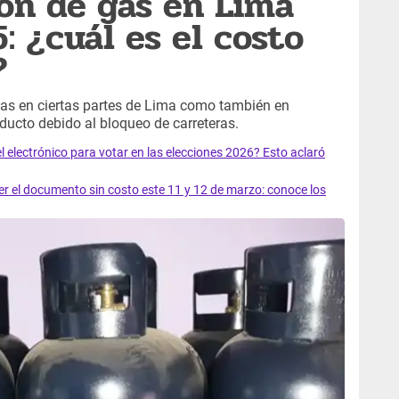
lón de gas en Lima
: ¿cuál es el costo
?
gas en ciertas partes de Lima como también en
oducto debido al bloqueo de carreteras.
el electrónico para votar en las elecciones 2026? Esto aclaró
 el documento sin costo este 11 y 12 de marzo: conoce los