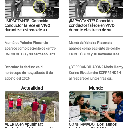
¡IMPACTANTE! Conocido
¡IMPACTANTE! Conocido
conductor fallece en VIVO
conductor fallece en VIVO
durante el estreno de su
durante el estreno de su
NUEVO programa: así fueron
NUEVO programa: así fueron
sus últimos segundos al aire
sus últimos segundos al aire
Mamá de Yahaira Plasencia
Mamá de Yahaira Plasencia
aparece como paciente de centro
aparece como paciente de centro
ONCOLÓGICO y su hermano lanza
ONCOLÓGICO y su hermano lanza
DESGARRADOR mensaje: "Hoy fue
DESGARRADOR mensaje: "Hoy fue
la última..."
la última..."
Descubre tu destino en el
¿SE RECONCILIARON? Mario Hart y
horóscopo de hoy, sábado 8 de
Korina Rivadeneira SORPRENDEN
agosto del 2026
al reaparecer juntos tras su
DOLOROSA separación: “Que
Actualidad
Mundo
siempre...”
ALERTA en Apurímac:
CONFIRMADO | Los latinos