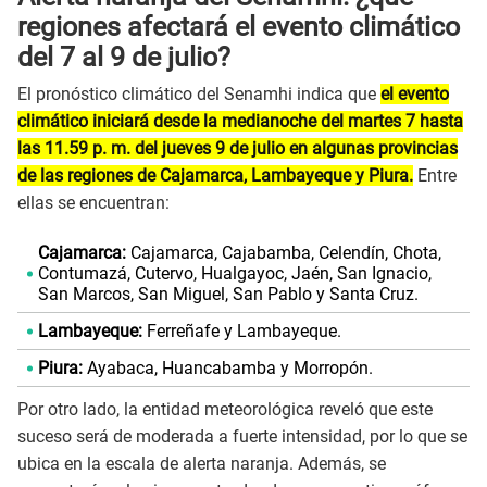
regiones afectará el evento climático
del 7 al 9 de julio?
El pronóstico climático del Senamhi indica que
el evento
climático iniciará desde la medianoche del martes 7 hasta
las 11.59 p. m. del jueves 9 de julio en algunas provincias
de las regiones de Cajamarca, Lambayeque y Piura.
Entre
ellas se encuentran:
Cajamarca:
Cajamarca, Cajabamba, Celendín, Chota,
Contumazá, Cutervo, Hualgayoc, Jaén, San Ignacio,
San Marcos, San Miguel, San Pablo y Santa Cruz.
Lambayeque:
Ferreñafe y Lambayeque.
Piura:
Ayabaca, Huancabamba y Morropón.
Por otro lado, la entidad meteorológica reveló que este
suceso será de moderada a fuerte intensidad, por lo que se
ubica en la escala de alerta naranja. Además, se