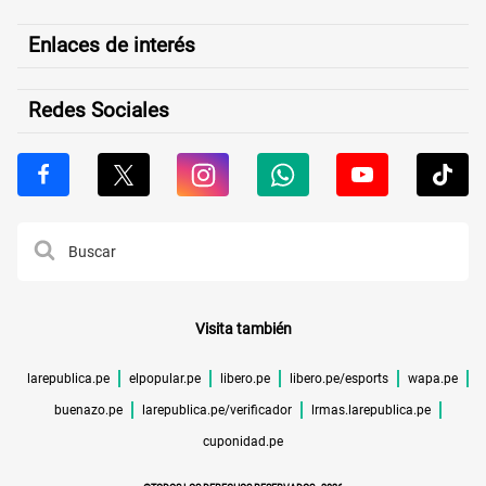
Enlaces de interés
Redes Sociales
Visita también
larepublica.pe
elpopular.pe
libero.pe
libero.pe/esports
wapa.pe
buenazo.pe
larepublica.pe/verificador
lrmas.larepublica.pe
cuponidad.pe