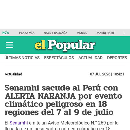
HOY:
PLAZA VEA
NALDY SALDAÑA
MUNDO
MARIO HART
SAM
ÚLTIMAS NOTICIAS
ESPECTÁCULOS
ACTUALIDAD
DEPORTES
Actualidad
07 JUL 2026 | 10:42 H
Senamhi sacude al Perú con
ALERTA NARANJA por evento
climático peligroso en 18
regiones del 7 al 9 de julio
El
Senamhi
emite un Aviso Meteorológico N.° 269 por la
llegada de un inesperado fenómeno climático en 18