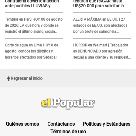
Contraloría advierte inacción
tendrán que PAGAR hasta
ante posibles LLUVIAS y
US$20.000 para solicitar la
DESBORDES por El Niño
visa: ¿Perú está incluido?
Temblor en Perú HOY, 08 de agosto
ALERTA MÁXIMA en EE.UU. | 27
de 2026: ¿A qué hora y dónde se
estados de EE.UU. son afectados
registró el último sismo, según
por un brote de salmonela
IGP?
relacionado a un producto MUY
UTILIZADO
Corte de agua en Lima HOY 8 de
HORROR en Walmart | Trabajador
agosto: conoce los distritos y
es DENUNCIADO por agresión
horarios afectados por Sedapal
sexual a una cliente y su respuesta
INDIGNÓ A TODOS
Regresar al inicio
Quiénes somos
Contáctanos
Políticas y Estándares
Términos de uso