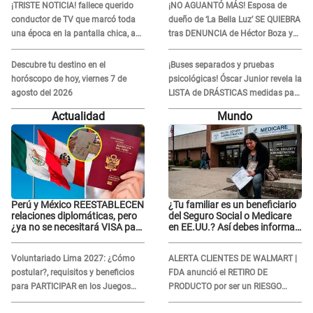
¡TRISTE NOTICIA! fallece querido
¡NO AGUANTÓ MÁS! Esposa de
conductor de TV que marcó toda
dueño de ‘La Bella Luz’ SE QUIEBRA
una época en la pantalla chica, así
tras DENUNCIA de Héctor Boza y
fue su repentino adiós
ARREMETE contra Claudia Salazar
Descubre tu destino en el
¡Buses separados y pruebas
horóscopo de hoy, viernes 7 de
psicológicas! Óscar Junior revela la
agosto del 2026
LISTA de DRÁSTICAS medidas para
prevenir acoso en 'La Bella Luz' tras
Actualidad
Mundo
caso Naldy Saldaña
Perú y México REESTABLECEN
¿Tu familiar es un beneficiario
relaciones diplomáticas, pero
del Seguro Social o Medicare
¿ya no se necesitará VISA para
en EE.UU.? Así debes informar
viajar?
sobre su muerte para EVITAR
COBROS
Voluntariado Lima 2027: ¿Cómo
ALERTA CLIENTES DE WALMART |
postular?, requisitos y beneficios
FDA anunció el RETIRO DE
para PARTICIPAR en los Juegos
PRODUCTO por ser un RIESGO
Panamericanos
MORTAL para consumidores: ¿Cuál