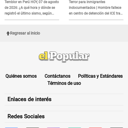
es?
Temblor en Perú HOY, 07 de agosto
Terror para inmigrantes
de 2026: ¿A qué hora y dónde se
indocumentados | Hombre fallece
registró el último sismo, según
en centro de detención del ICE tras
IGP?
sufrir una "emergencia médica"
Regresar al inicio
Quiénes somos
Contáctanos
Políticas y Estándares
Términos de uso
Enlaces de interés
Redes Sociales