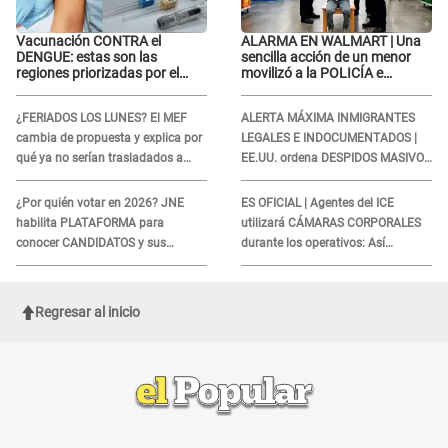
Vacunación CONTRA el
ALARMA EN WALMART | Una
DENGUE: estas son las
sencilla acción de un menor
regiones priorizadas por el
movilizó a la POLICÍA e
Minsa
iniciaron una investigación por
lo hallado: ¿Qué ocurrió?
¿FERIADOS LOS LUNES? El MEF
ALERTA MÁXIMA INMIGRANTES
cambia de propuesta y explica por
LEGALES E INDOCUMENTADOS |
qué ya no serían trasladados a
EE.UU. ordena DESPIDOS MASIVOS
viernes
y DEPORTACIONES a estos
extranjeros
¿Por quién votar en 2026? JNE
ES OFICIAL | Agentes del ICE
habilita PLATAFORMA para
utilizará CÁMARAS CORPORALES
conocer CANDIDATOS y sus
durante los operativos: Así
propuestas
afectará a inmigrantes
Regresar al inicio