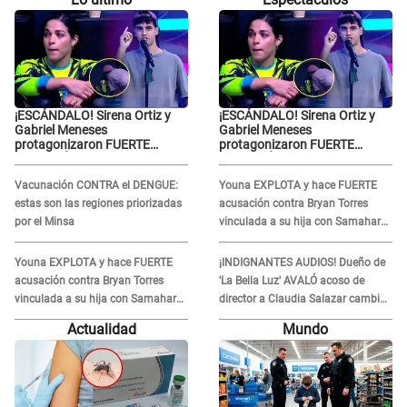
¡ESCÁNDALO! Sirena Ortiz y
¡ESCÁNDALO! Sirena Ortiz y
Gabriel Meneses
Gabriel Meneses
protagonizaron FUERTE
protagonizaron FUERTE
DISCUSIÓN en vivo en ‘Esto es
DISCUSIÓN en vivo en ‘Esto es
Guerra’: “Ya no quiero...”
Guerra’: “Ya no quiero...”
Vacunación CONTRA el DENGUE:
Youna EXPLOTA y hace FUERTE
estas son las regiones priorizadas
acusación contra Bryan Torres
por el Minsa
vinculada a su hija con Samahara
Lobatón: "Le volvió a..."
Youna EXPLOTA y hace FUERTE
¡INDIGNANTES AUDIOS! Dueño de
acusación contra Bryan Torres
'La Bella Luz' AVALÓ acoso de
vinculada a su hija con Samahara
director a Claudia Salazar cambio
Lobatón: "Le volvió a..."
de darle TEMAS musicales:
Actualidad
Mundo
"Depende..."