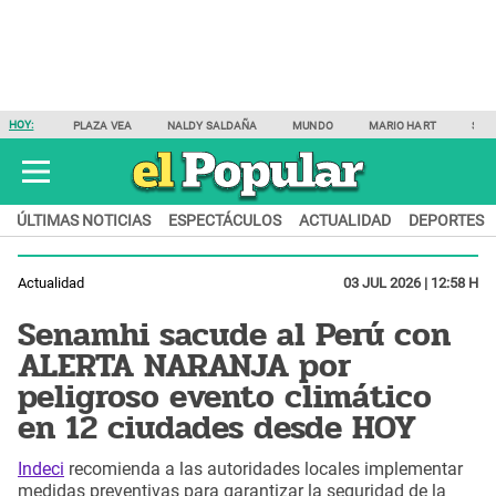
HOY:
PLAZA VEA
NALDY SALDAÑA
MUNDO
MARIO HART
SAM
ÚLTIMAS NOTICIAS
ESPECTÁCULOS
ACTUALIDAD
DEPORTES
Actualidad
03 JUL 2026 | 12:58 H
Senamhi sacude al Perú con
ALERTA NARANJA por
peligroso evento climático
en 12 ciudades desde HOY
Indeci
recomienda a las autoridades locales implementar
medidas preventivas para garantizar la seguridad de la