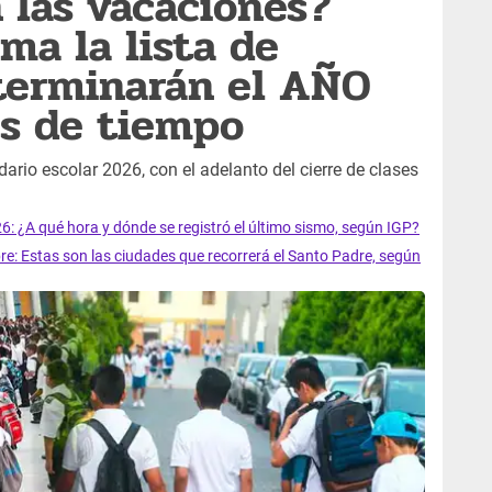
 las vacaciones?
ma la lista de
terminarán el AÑO
s de tiempo
rio escolar 2026, con el adelanto del cierre de clases
6: ¿A qué hora y dónde se registró el último sismo, según IGP?
e: Estas son las ciudades que recorrerá el Santo Padre, según