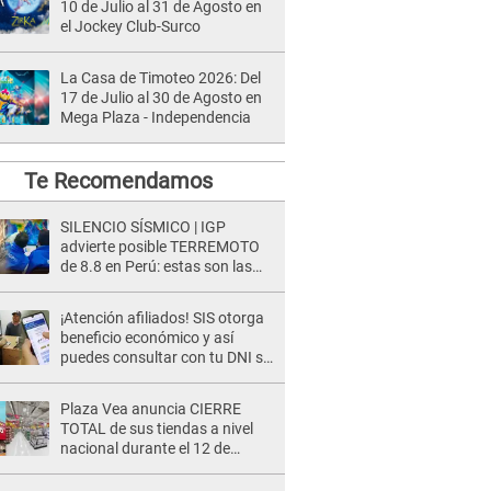
10 de Julio al 31 de Agosto en
el Jockey Club-Surco
La Casa de Timoteo 2026: Del
17 de Julio al 30 de Agosto en
Mega Plaza - Independencia
Te Recomendamos
SILENCIO SÍSMICO | IGP
advierte posible TERREMOTO
de 8.8 en Perú: estas son las
zonas más expuestas
¡Atención afiliados! SIS otorga
beneficio económico y así
puedes consultar con tu DNI si
te corresponde
Plaza Vea anuncia CIERRE
TOTAL de sus tiendas a nivel
nacional durante el 12 de
agosto por este MOTIVO