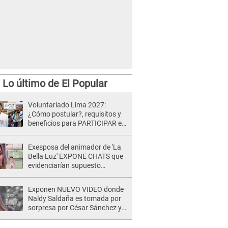
Lo último de El Popular
Voluntariado Lima 2027:
¿Cómo postular?, requisitos y
beneficios para PARTICIPAR en
los Juegos Panamericanos
Exesposa del animador de 'La
Bella Luz' EXPONE CHATS que
evidenciarían supuesto
romance clandestino con Naldy
Saldaña, pese a tener pareja
Exponen NUEVO VIDEO donde
Naldy Saldaña es tomada por
sorpresa por César Sánchez y
ella evidencia su REACCIÓN: Le
agarró la mano