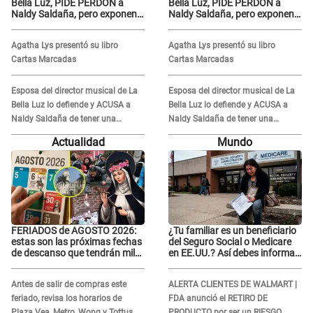
Bella Luz, PIDE PERDÓN a
Bella Luz, PIDE PERDÓN a
Naldy Saldaña, pero exponen
Naldy Saldaña, pero exponen
audio donde le reclama por
audio donde le reclama por
VIDEOS: "No hay necesidad de
VIDEOS: "No hay necesidad de
Agatha Lys presentó su libro
Agatha Lys presentó su libro
grabar"
grabar"
Cartas Marcadas
Cartas Marcadas
Esposa del director musical de La
Esposa del director musical de La
Bella Luz lo defiende y ACUSA a
Bella Luz lo defiende y ACUSA a
Naldy Saldaña de tener una
Naldy Saldaña de tener una
relación con él y otros integrantes
relación con él y otros integrantes
Actualidad
Mundo
FERIADOS de AGOSTO 2026:
¿Tu familiar es un beneficiario
estas son las próximas fechas
del Seguro Social o Medicare
de descanso que tendrán miles
en EE.UU.? Así debes informar
de peruanos
sobre su muerte para EVITAR
COBROS
Antes de salir de compras este
ALERTA CLIENTES DE WALMART |
feriado, revisa los horarios de
FDA anunció el RETIRO DE
Plaza Vea, Metro, Wong y Tottus
PRODUCTO por ser un RIESGO