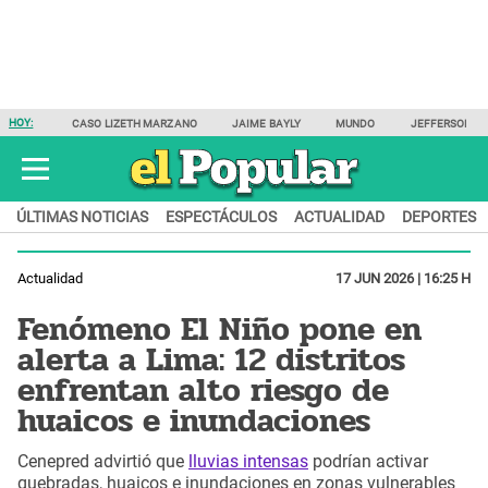
HOY:
CASO LIZETH MARZANO
JAIME BAYLY
MUNDO
JEFFERSON F
ÚLTIMAS NOTICIAS
ESPECTÁCULOS
ACTUALIDAD
DEPORTES
Actualidad
17 JUN 2026 | 16:25 H
Fenómeno El Niño pone en
alerta a Lima: 12 distritos
enfrentan alto riesgo de
huaicos e inundaciones
Cenepred advirtió que
lluvias intensas
podrían activar
quebradas, huaicos e inundaciones en zonas vulnerables