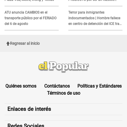
MORTAL para consumidores: ¿Cuál
es?
ATU anuncia CAMBIOS en el
Terror para inmigrantes
transporte público por el FERIADO
indocumentados | Hombre fallece
del 6 de agosto
en centro de detención del ICE tras
sufrir una "emergencia médica"
Regresar al inicio
Quiénes somos
Contáctanos
Políticas y Estándares
Términos de uso
Enlaces de interés
Redes Sociales