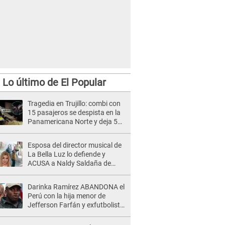
Lo último de El Popular
Tragedia en Trujillo: combi con
15 pasajeros se despista en la
Panamericana Norte y deja 5
muertos
Esposa del director musical de
La Bella Luz lo defiende y
ACUSA a Naldy Saldaña de
tener una relación con él y
otros integrantes
Darinka Ramírez ABANDONA el
Perú con la hija menor de
Jefferson Farfán y exfutbolista
REACCIONA: "A ti que..."