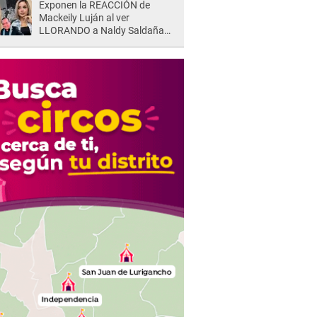
Exponen la REACCIÓN de
Mackeily Luján al ver
LLORANDO a Naldy Saldaña
tras AGRESIÓN de director de
'La Bella Luz': Esto hizo