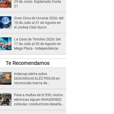
25 de Junio. Explanada Costa
21
Gran Circo de Ucrania 2026: del
10 de Julio al 31 de Agosto en
el Jockey Club-Surco
La Casa de Timoteo 2026: Del
17 de Julio al 30 de Agosto en
Mega Plaza - Independencia
Te Recomendamos
Indecopi alerta sobre
DESCARGAS ELÉCTRICAS en
reconocida marca de
licuadoras: ¿la tienes en casa?
Pese a multas de S/550, motos
eléctricas siguen INVADIENDO
ciclovías: conductores desafían
las nuevas reglas