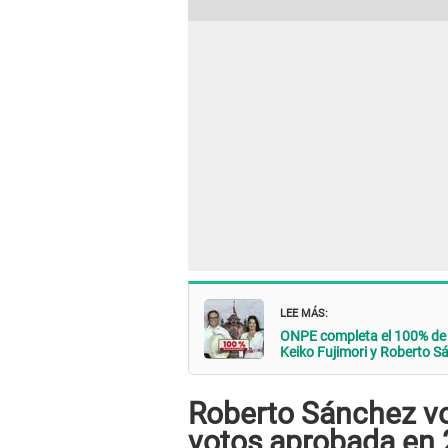
LEE MÁS:
ONPE completa el 100% de a
Keiko Fujimori y Roberto S
Roberto Sánchez vo
votos aprobada en