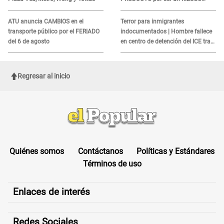
MORTAL para consumidores: ¿Cuál
es?
ATU anuncia CAMBIOS en el
Terror para inmigrantes
transporte público por el FERIADO
indocumentados | Hombre fallece
del 6 de agosto
en centro de detención del ICE tras
sufrir una "emergencia médica"
Regresar al inicio
Quiénes somos
Contáctanos
Políticas y Estándares
Términos de uso
Enlaces de interés
Redes Sociales