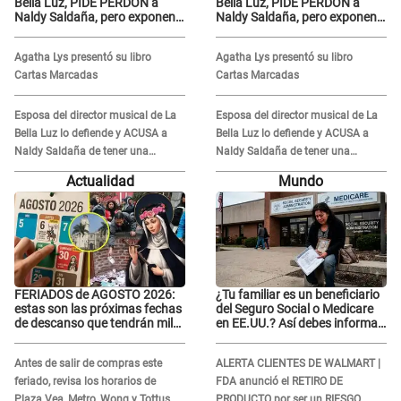
Bella Luz, PIDE PERDÓN a
Bella Luz, PIDE PERDÓN a
Naldy Saldaña, pero exponen
Naldy Saldaña, pero exponen
audio donde le reclama por
audio donde le reclama por
VIDEOS: "No hay necesidad de
VIDEOS: "No hay necesidad de
Agatha Lys presentó su libro
Agatha Lys presentó su libro
grabar"
grabar"
Cartas Marcadas
Cartas Marcadas
Esposa del director musical de La
Esposa del director musical de La
Bella Luz lo defiende y ACUSA a
Bella Luz lo defiende y ACUSA a
Naldy Saldaña de tener una
Naldy Saldaña de tener una
relación con él y otros integrantes
relación con él y otros integrantes
Actualidad
Mundo
FERIADOS de AGOSTO 2026:
¿Tu familiar es un beneficiario
estas son las próximas fechas
del Seguro Social o Medicare
de descanso que tendrán miles
en EE.UU.? Así debes informar
de peruanos
sobre su muerte para EVITAR
COBROS
Antes de salir de compras este
ALERTA CLIENTES DE WALMART |
feriado, revisa los horarios de
FDA anunció el RETIRO DE
Plaza Vea, Metro, Wong y Tottus
PRODUCTO por ser un RIESGO