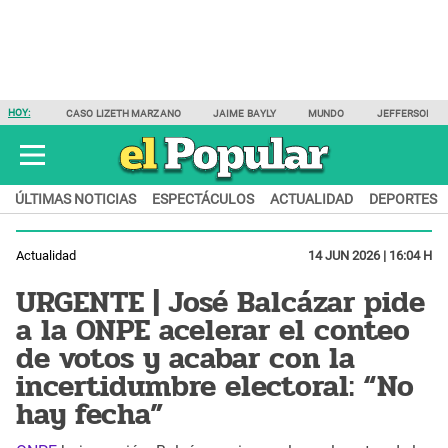
HOY:
CASO LIZETH MARZANO
JAIME BAYLY
MUNDO
JEFFERSON F
ÚLTIMAS NOTICIAS
ESPECTÁCULOS
ACTUALIDAD
DEPORTES
Actualidad
14 JUN 2026 | 16:04 H
URGENTE | José Balcázar pide
a la ONPE acelerar el conteo
de votos y acabar con la
incertidumbre electoral: “No
hay fecha”