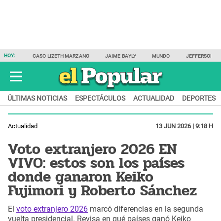
HOY:
CASO LIZETH MARZANO
JAIME BAYLY
MUNDO
JEFFERSON F
ÚLTIMAS NOTICIAS
ESPECTÁCULOS
ACTUALIDAD
DEPORTES
Actualidad
13 JUN 2026 | 9:18 H
Voto extranjero 2026 EN
VIVO: estos son los países
donde ganaron Keiko
Fujimori y Roberto Sánchez
El
voto extranjero 2026
marcó diferencias en la segunda
vuelta presidencial. Revisa en qué países ganó Keiko