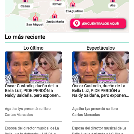
Lo más reciente
Lo último
Espectáculos
Óscar Custodio, dueño de La
Óscar Custodio, dueño de La
Bella Luz, PIDE PERDÓN a
Bella Luz, PIDE PERDÓN a
Naldy Saldaña, pero exponen
Naldy Saldaña, pero exponen
audio donde le reclama por
audio donde le reclama por
VIDEOS: "No hay necesidad de
VIDEOS: "No hay necesidad de
Agatha Lys presentó su libro
Agatha Lys presentó su libro
grabar"
grabar"
Cartas Marcadas
Cartas Marcadas
Esposa del director musical de La
Esposa del director musical de La