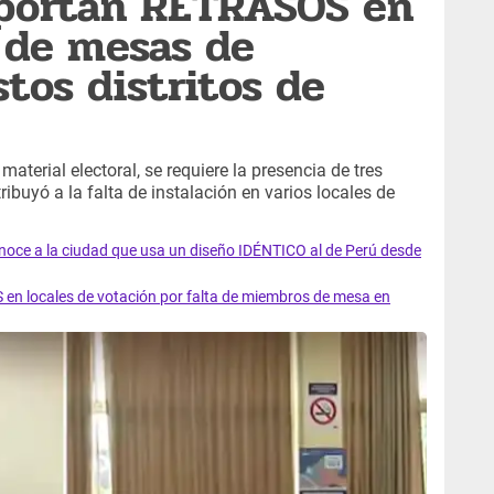
portan RETRASOS en
n de mesas de
tos distritos de
material electoral, se requiere la presencia de tres
ribuyó a la falta de instalación en varios locales de
ce a la ciudad que usa un diseño IDÉNTICO al de Perú desde
n locales de votación por falta de miembros de mesa en