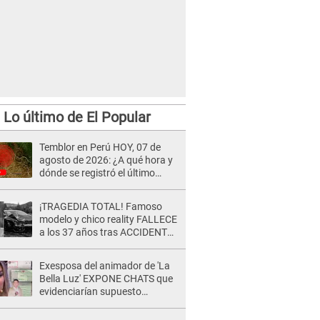
Lo último de El Popular
Temblor en Perú HOY, 07 de
agosto de 2026: ¿A qué hora y
dónde se registró el último
sismo, según IGP?
¡TRAGEDIA TOTAL! Famoso
modelo y chico reality FALLECE
a los 37 años tras ACCIDENTE
durante la grabación de un
comercial
Exesposa del animador de 'La
Bella Luz' EXPONE CHATS que
evidenciarían supuesto
romance clandestino con Naldy
Saldaña, pese a tener pareja