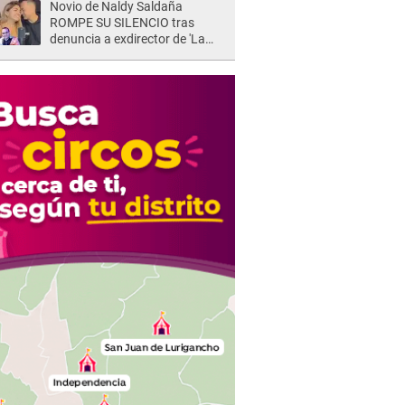
Novio de Naldy Saldaña
ROMPE SU SILENCIO tras
denuncia a exdirector de 'La
Bella Luz': "Me basta con que
ella esté bien"