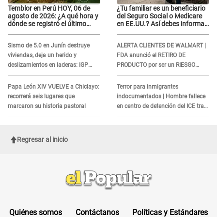
Temblor en Perú HOY, 06 de
¿Tu familiar es un beneficiario
agosto de 2026: ¿A qué hora y
del Seguro Social o Medicare
dónde se registró el último
en EE.UU.? Así debes informar
sismo, según IGP?
sobre su muerte para EVITAR
COBROS
Sismo de 5.0 en Junín destruye
ALERTA CLIENTES DE WALMART |
viviendas, deja un herido y
FDA anunció el RETIRO DE
deslizamientos en laderas: IGP
PRODUCTO por ser un RIESGO
alerta sobre posibles réplicas
MORTAL para consumidores: ¿Cuál
es?
Papa León XIV VUELVE a Chiclayo:
Terror para inmigrantes
recorrerá seis lugares que
indocumentados | Hombre fallece
marcaron su historia pastoral
en centro de detención del ICE tras
sufrir una "emergencia médica"
Regresar al inicio
Quiénes somos
Contáctanos
Políticas y Estándares