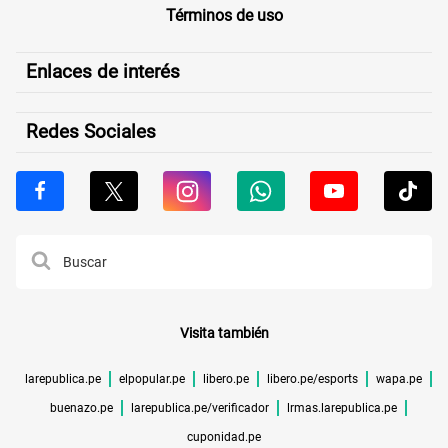
Términos de uso
Enlaces de interés
Redes Sociales
Visita también
larepublica.pe
elpopular.pe
libero.pe
libero.pe/esports
wapa.pe
buenazo.pe
larepublica.pe/verificador
lrmas.larepublica.pe
cuponidad.pe