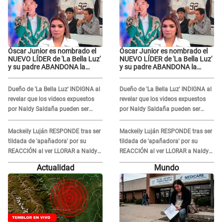
Óscar Junior es nombrado el
Óscar Junior es nombrado el
NUEVO LÍDER de 'La Bella Luz'
NUEVO LÍDER de 'La Bella Luz'
y su padre ABANDONA la
y su padre ABANDONA la
orquesta tras caso Naldy
orquesta tras caso Naldy
Saldaña: "Son errores..."
Saldaña: "Son errores..."
Dueño de 'La Bella Luz' INDIGNA al
Dueño de 'La Bella Luz' INDIGNA al
revelar que los videos expuestos
revelar que los videos expuestos
por Naldy Saldaña pueden ser
por Naldy Saldaña pueden ser
EDITADOS: "Yo tengo sus dos
EDITADOS: "Yo tengo sus dos
visitas..."
visitas..."
Mackeily Luján RESPONDE tras ser
Mackeily Luján RESPONDE tras ser
tildada de 'apañadora' por su
tildada de 'apañadora' por su
REACCIÓN al ver LLORAR a Naldy
REACCIÓN al ver LLORAR a Naldy
Saldaña tras acoso: "No sabía la
Saldaña tras acoso: "No sabía la
Actualidad
Mundo
magnitud"
magnitud"