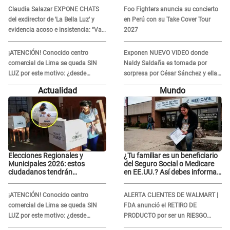
octubre
conmigo, no pasa nada"
Claudia Salazar EXPONE CHATS
Foo Fighters anuncia su concierto
del exdirector de 'La Bella Luz' y
en Perú con su Take Cover Tour
evidencia acoso e insistencia: "Vas
2027
a estar conmigo, no pasa nada"
¡ATENCIÓN! Conocido centro
Exponen NUEVO VIDEO donde
comercial de Lima se queda SIN
Naldy Saldaña es tomada por
LUZ por este motivo: ¿desde
sorpresa por César Sánchez y ella
cuándo atenderá?
evidencia su REACCIÓN: Le agarró
Actualidad
Mundo
la mano
Elecciones Regionales y
¿Tu familiar es un beneficiario
Municipales 2026: estos
del Seguro Social o Medicare
ciudadanos tendrán
en EE.UU.? Así debes informar
PRIORIDAD para votar el 4 de
sobre su muerte para EVITAR
octubre
COBROS
¡ATENCIÓN! Conocido centro
ALERTA CLIENTES DE WALMART |
comercial de Lima se queda SIN
FDA anunció el RETIRO DE
LUZ por este motivo: ¿desde
PRODUCTO por ser un RIESGO
cuándo atenderá?
MORTAL para consumidores: ¿Cuál