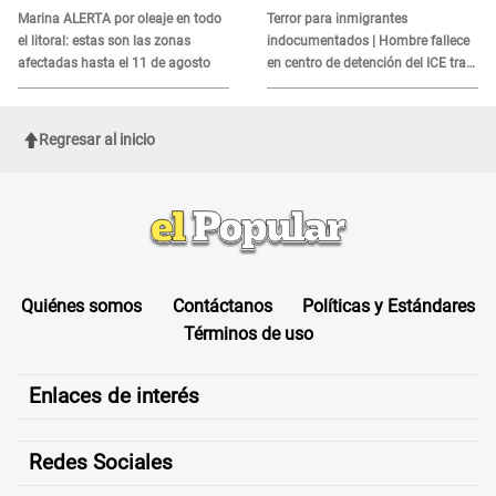
es?
Marina ALERTA por oleaje en todo
Terror para inmigrantes
el litoral: estas son las zonas
indocumentados | Hombre fallece
afectadas hasta el 11 de agosto
en centro de detención del ICE tras
sufrir una "emergencia médica"
Regresar al inicio
Quiénes somos
Contáctanos
Políticas y Estándares
Términos de uso
Enlaces de interés
Redes Sociales