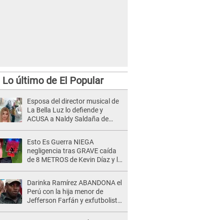
Lo último de El Popular
Esposa del director musical de
La Bella Luz lo defiende y
ACUSA a Naldy Saldaña de
tener una relación con él y
otros integrantes
Esto Es Guerra NIEGA
negligencia tras GRAVE caída
de 8 METROS de Kevin Díaz y lo
SEÑALAN: "No adoptó la
postura correcta"
Darinka Ramírez ABANDONA el
Perú con la hija menor de
Jefferson Farfán y exfutbolista
REACCIONA: "A ti que..."