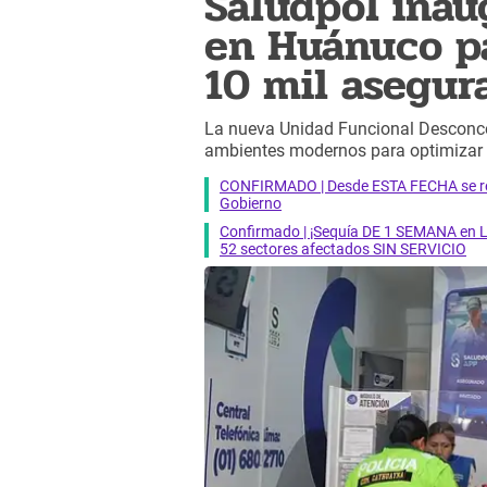
Saludpol ina
en Huánuco p
10 mil asegur
La nueva Unidad Funcional Desconc
ambientes modernos para optimizar los
CONFIRMADO | Desde ESTA FECHA se reab
Gobierno
Confirmado | ¡Sequía DE 1 SEMANA en Li
52 sectores afectados SIN SERVICIO