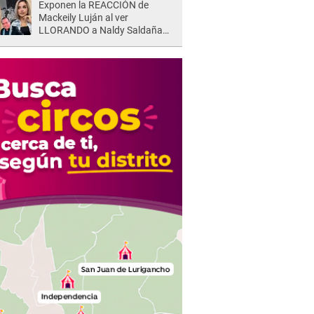
Exponen la REACCIÓN de
Mackeily Luján al ver
LLORANDO a Naldy Saldaña
tras AGRESIÓN de director de
'La Bella Luz': Esto hizo