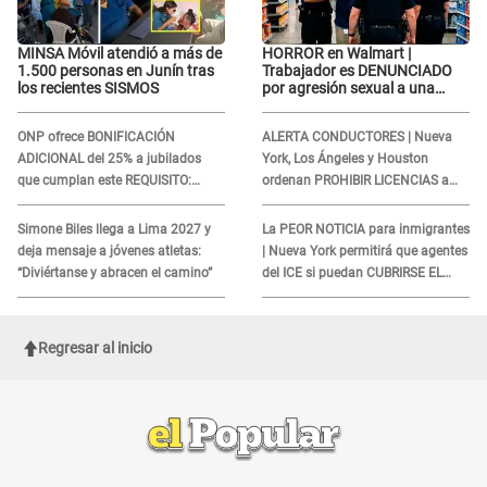
MINSA Móvil atendió a más de
HORROR en Walmart |
1.500 personas en Junín tras
Trabajador es DENUNCIADO
los recientes SISMOS
por agresión sexual a una
cliente y su respuesta
INDIGNÓ A TODOS
ONP ofrece BONIFICACIÓN
ALERTA CONDUCTORES | Nueva
ADICIONAL del 25% a jubilados
York, Los Ángeles y Houston
que cumplan este REQUISITO:
ordenan PROHIBIR LICENCIAS a
revisa si accedes aquí
quienes no presenten ESTE
DOCUMENTO
Simone Biles llega a Lima 2027 y
La PEOR NOTICIA para inmigrantes
deja mensaje a jóvenes atletas:
| Nueva York permitirá que agentes
“Diviértanse y abracen el camino”
del ICE si puedan CUBRIRSE EL
ROSTRO
Regresar al inicio