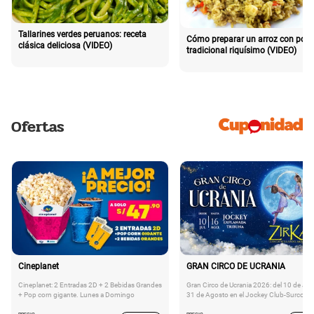
Tallarines verdes peruanos: receta
Cómo preparar un arroz con poll
clásica deliciosa (VIDEO)
tradicional riquísimo (VIDEO)
Ofertas
Cineplanet
GRAN CIRCO DE UCRANIA
Cineplanet: 2 Entradas 2D + 2 Bebidas Grandes
Gran Circo de Ucrania 2026: del 10 de Juli
+ Pop corn gigante. Lunes a Domingo
31 de Agosto en el Jockey Club-Surco