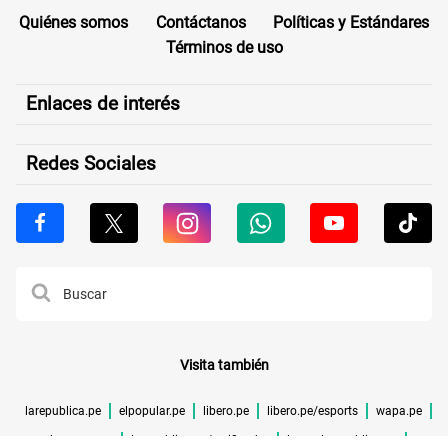
Quiénes somos
Contáctanos
Políticas y Estándares
Términos de uso
Enlaces de interés
Redes Sociales
Visita también
larepublica.pe
elpopular.pe
libero.pe
libero.pe/esports
wapa.pe
buenazo.pe
larepublica.pe/verificador
lrmas.larepublica.pe