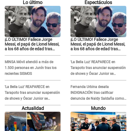
Lo último
Espectáculos
¡LO ÚLTIMO! Fallece Jorge
¡LO ÚLTIMO! Fallece Jorge
Messi, el papá de Lionel Messi,
Messi, el papá de Lionel Messi,
a los 68 años de edad tras
a los 68 años de edad tras
atravesar larga enfermedad
atravesar larga enfermedad
MINSA Móvil atendió a más de
'La Bella Luz' REAPARECE en
1.500 personas en Junín tras los
Tarapoto tras anunciar suspensión
recientes SISMOS
de shows y Óscar Junior se
JUSTIFICA: "Por un error no vamos
a pagar todos"
'La Bella Luz' REAPARECE en
Fernanda Urbina desata
Tarapoto tras anunciar suspensión
INDIGNACIÓN tras calificar
de shows y Óscar Junior se
denuncia de Naldy Saldaña como
JUSTIFICA: "Por un error no vamos
'acto bochornoso': "No es justo
Actualidad
Mundo
a pagar todos"
atacar a otra mujer"