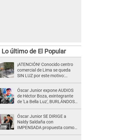
Lo último de El Popular
¡ATENCIÓN! Conocido centro
comercial de Lima se queda
SIN LUZ por este motivo:
¿desde cuándo atenderá?
Óscar Junior expone AUDIOS
de Héctor Boza, exintegrante
de 'La Bella Luz', BURLÁNDOSE
de Anely Dávila tras acusarlo
de maltrato: "Grábame..."
Óscar Junior SE DIRIGE a
Naldy Saldaña con
IMPENSADA propuesta como
nuevo líder de 'La Bella Luz' tras
denuncia: "Otro tipo de ley..."