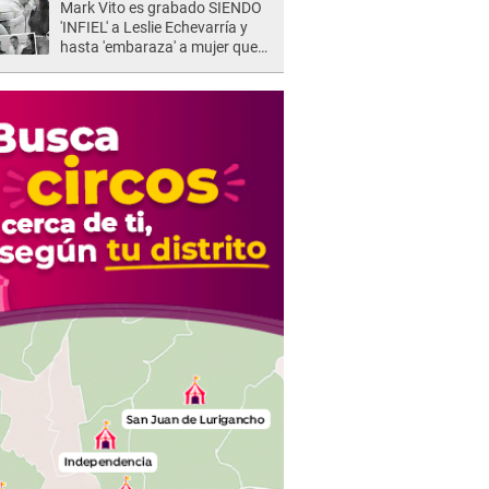
Mark Vito es grabado SIENDO
'INFIEL' a Leslie Echevarría y
hasta 'embaraza' a mujer que
sería su AMANTE: "¡Eres un
desgraciado! "