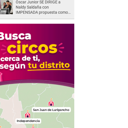
Óscar Junior SE DIRIGE a
Naldy Saldaña con
IMPENSADA propuesta como
nuevo líder de 'La Bella Luz' tras
denuncia: "Otro tipo de ley..."