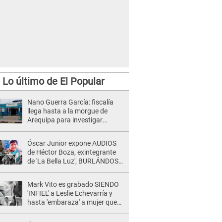
Lo último de El Popular
Nano Guerra García: fiscalía
llega hasta a la morgue de
Arequipa para investigar
repentina muerte del
congresista
Óscar Junior expone AUDIOS
de Héctor Boza, exintegrante
de 'La Bella Luz', BURLÁNDOSE
de Anely Dávila tras acusarlo
de maltrato: "Grábame..."
Mark Vito es grabado SIENDO
'INFIEL' a Leslie Echevarría y
hasta 'embaraza' a mujer que
sería su AMANTE: "¡Eres un
desgraciado! "