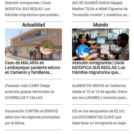
Moisés: “Gracias”
Atención inmigrantes | Uscis
¡NO SE GUARDÓ NADA! Magaly
MODIFICA SUS REGLAS: Los
Medina TILDA a Milett Figueroa de
trámites migratorios que podrían
“mosquita muerta” y cuestiona su
necesitar tu prueba de ADN
RECONCILIACIÓN con Marcelo
Actualidad
Mundo
Tinelli en TV argentina
Caso de MALARIA en
Atención inmigrantes | Uscis
Lambayeque: paciente estuvo
MODIFICA SUS REGLAS: Los
en Camerún y familiares
trámites migratorios que
denuncian demora en
podrían necesitar tu prueba de
tratamiento
ADN
¡Pescado más CARO! Oleaje
ALIMENTOS GRATIS en California
anómalo golpea terminales de
desde el 10 al 13 de agosto: Estos
CHORRILLOS Y CALLAO
son los LUGARES y horarios para
recibir la ayuda
Vacunación CONTRA el DENGUE:
ICE en los aeropuertos de EE.UU.:
estas son las regiones priorizadas
Los DOCUMENTOS CLAVE que
por el Minsa
debe tener un inmigrante al viajar