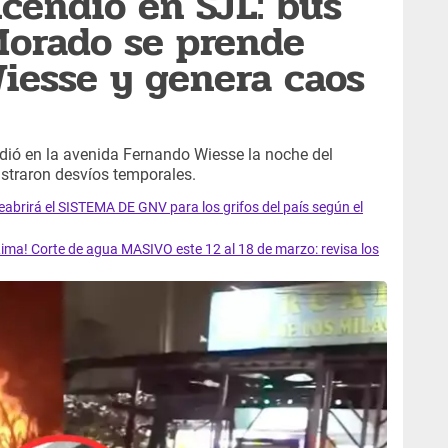
cendio en SJL: bus
Morado se prende
Wiesse y genera caos
dió en la avenida Fernando Wiesse la noche del
istraron desvíos temporales.
rirá el SISTEMA DE GNV para los grifos del país según el
ma! Corte de agua MASIVO este 12 al 18 de marzo: revisa los