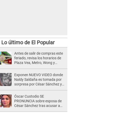
Lo último de El Popular
Antes de salir de compras este
feriado, revisa los horarios de
Plaza Vea, Metro, Wong y
Tottus
Exponen NUEVO VIDEO donde
Naldy Saldaña es tomada por
sorpresa por César Sánchez y
ella evidencia su REACCIÓN: Le
agarró la mano
Óscar Custodio SE
PRONUNCIA sobre esposa de
César Sánchez tras acusar a
Naldy Saldaña de ser PAREJA
del músico: "Lo dejo en manos