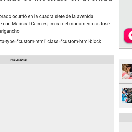
orado ocurrió en la cuadra siete de la avenida
uce con Mariscal Cáceres, cerca del monumento a José
urigancho.
ata-type="custom-html" class="custom-html-block