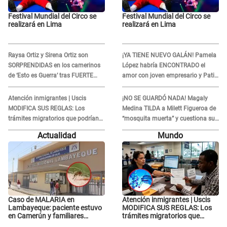
Festival Mundial del Circo se
Festival Mundial del Circo se
realizará en Lima
realizará en Lima
Raysa Ortiz y Sirena Ortiz son
¡YA TIENE NUEVO GALÁN! Pamela
SORPRENDIDAS en los camerinos
López habría ENCONTRADO el
de ‘Esto es Guerra’ tras FUERTE
amor con joven empresario y Pati
ENFRENTAMIENTO con Gabriel
Lorena la ECHA en VIVO
Moisés: “Gracias”
Atención inmigrantes | Uscis
¡NO SE GUARDÓ NADA! Magaly
MODIFICA SUS REGLAS: Los
Medina TILDA a Milett Figueroa de
trámites migratorios que podrían
“mosquita muerta” y cuestiona su
necesitar tu prueba de ADN
RECONCILIACIÓN con Marcelo
Actualidad
Mundo
Tinelli en TV argentina
Caso de MALARIA en
Atención inmigrantes | Uscis
Lambayeque: paciente estuvo
MODIFICA SUS REGLAS: Los
en Camerún y familiares
trámites migratorios que
denuncian demora en
podrían necesitar tu prueba de