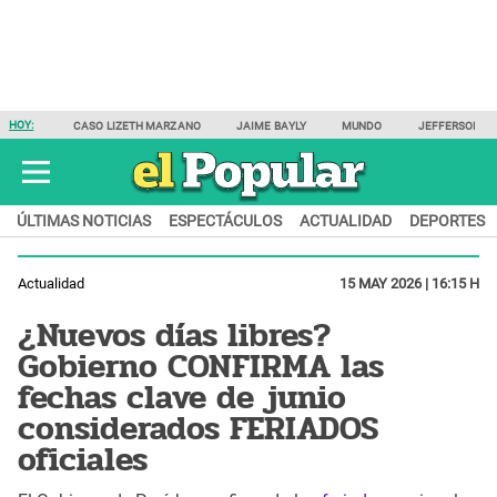
HOY:
CASO LIZETH MARZANO
JAIME BAYLY
MUNDO
JEFFERSON F
ÚLTIMAS NOTICIAS
ESPECTÁCULOS
ACTUALIDAD
DEPORTES
Actualidad
15 MAY 2026 | 16:15 H
¿Nuevos días libres?
Gobierno CONFIRMA las
fechas clave de junio
considerados FERIADOS
oficiales