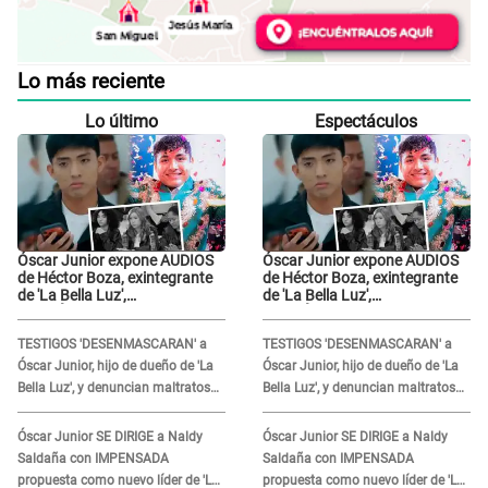
Lo más reciente
Lo último
Espectáculos
Óscar Junior expone AUDIOS
Óscar Junior expone AUDIOS
de Héctor Boza, exintegrante
de Héctor Boza, exintegrante
de 'La Bella Luz',
de 'La Bella Luz',
BURLÁNDOSE de Anely Dávila
BURLÁNDOSE de Anely Dávila
tras acusarlo de maltrato:
tras acusarlo de maltrato:
TESTIGOS 'DESENMASCARAN' a
TESTIGOS 'DESENMASCARAN' a
"Grábame..."
"Grábame..."
Óscar Junior, hijo de dueño de 'La
Óscar Junior, hijo de dueño de 'La
Bella Luz', y denuncian maltratos
Bella Luz', y denuncian maltratos
en la orquesta: "Los humilla..."
en la orquesta: "Los humilla..."
Óscar Junior SE DIRIGE a Naldy
Óscar Junior SE DIRIGE a Naldy
Saldaña con IMPENSADA
Saldaña con IMPENSADA
propuesta como nuevo líder de 'La
propuesta como nuevo líder de 'La