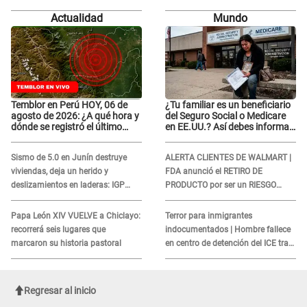
Bella Luz' tras denuncia: "Otro tipo
Bella Luz' tras denuncia: "Otro tipo
Actualidad
Mundo
de ley..."
de ley..."
Temblor en Perú HOY, 06 de
¿Tu familiar es un beneficiario
agosto de 2026: ¿A qué hora y
del Seguro Social o Medicare
dónde se registró el último
en EE.UU.? Así debes informar
sismo, según IGP?
sobre su muerte para EVITAR
COBROS
Sismo de 5.0 en Junín destruye
ALERTA CLIENTES DE WALMART |
viviendas, deja un herido y
FDA anunció el RETIRO DE
deslizamientos en laderas: IGP
PRODUCTO por ser un RIESGO
alerta sobre posibles réplicas
MORTAL para consumidores: ¿Cuál
es?
Papa León XIV VUELVE a Chiclayo:
Terror para inmigrantes
recorrerá seis lugares que
indocumentados | Hombre fallece
marcaron su historia pastoral
en centro de detención del ICE tras
sufrir una "emergencia médica"
Regresar al inicio