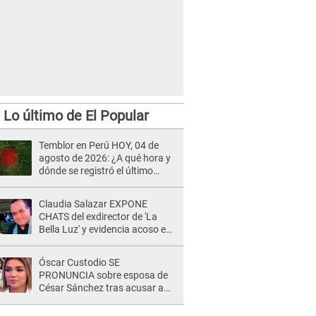
Lo último de El Popular
Temblor en Perú HOY, 04 de
agosto de 2026: ¿A qué hora y
dónde se registró el último
sismo, según IGP?
Claudia Salazar EXPONE
CHATS del exdirector de 'La
Bella Luz' y evidencia acoso e
insistencia: "Vas a estar
conmigo, no pasa nada"
Óscar Custodio SE
PRONUNCIA sobre esposa de
César Sánchez tras acusar a
Naldy Saldaña de ser PAREJA
del músico: "Lo dejo en manos