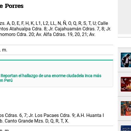
e Porres
A, D, E, F, H, K, L1, L2, LL, N, Ñ, O, Q, R, S, T, U; Calle
tos Atahualpa Cdra. 8; Jr. Cajahuamán Cdras. 7, 8; Jr.
nomoro Cdra. 20; Av. Alfa Cdras. 19, 20, 21; Av.
. m.
eportan el hallazgo de una enorme ciudadela inca más
en Perú
 Cdras. 6, 7; Jr. Los Pacaes Cdra. 9; A.H. Huanta I
b. Canto Grande Mzs. D, Q, R, T, X.
p. m.