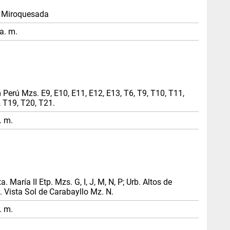
. Miroquesada
a. m.
Perú Mzs. E9, E10, E11, E12, E13, T6, T9, T10, T11,
, T19, T20, T21.
. m.
 María II Etp. Mzs. G, I, J, M, N, P; Urb. Altos de
b. Vista Sol de Carabayllo Mz. N.
. m.