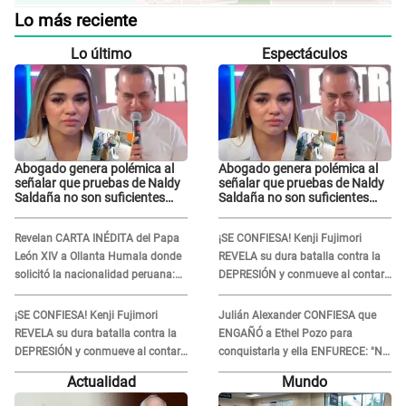
Lo más reciente
Lo último
Espectáculos
Abogado genera polémica al
Abogado genera polémica al
señalar que pruebas de Naldy
señalar que pruebas de Naldy
Saldaña no son suficientes
Saldaña no son suficientes
para condenar a César
para condenar a César
Sánchez: "No justifica ser un
Sánchez: "No justifica ser un
Revelan CARTA INÉDITA del Papa
¡SE CONFIESA! Kenji Fujimori
delito"
delito"
León XIV a Ollanta Humala donde
REVELA su dura batalla contra la
solicitó la nacionalidad peruana:
DEPRESIÓN y conmueve al contar
"Durante toda..."
qué hizo su esposa
¡SE CONFIESA! Kenji Fujimori
Julián Alexander CONFIESA que
REVELA su dura batalla contra la
ENGAÑÓ a Ethel Pozo para
DEPRESIÓN y conmueve al contar
conquistarla y ella ENFURECE: "No
qué hizo su esposa
te lo voy a perdonar nunca"
Actualidad
Mundo