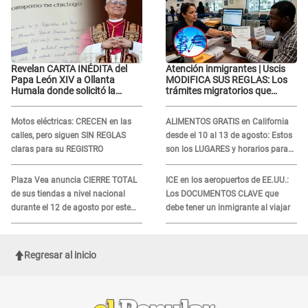
Revelan CARTA INÉDITA del
Atención inmigrantes | Uscis
Papa León XIV a Ollanta
MODIFICA SUS REGLAS: Los
Humala donde solicitó la
trámites migratorios que
nacionalidad peruana:
podrían necesitar tu prueba de
"Durante toda..."
ADN
Motos eléctricas: CRECEN en las
ALIMENTOS GRATIS en California
calles, pero siguen SIN REGLAS
desde el 10 al 13 de agosto: Estos
claras para su REGISTRO
son los LUGARES y horarios para
recibir la ayuda
Plaza Vea anuncia CIERRE TOTAL
ICE en los aeropuertos de EE.UU.:
de sus tiendas a nivel nacional
Los DOCUMENTOS CLAVE que
durante el 12 de agosto por este
debe tener un inmigrante al viajar
MOTIVO
Regresar al inicio