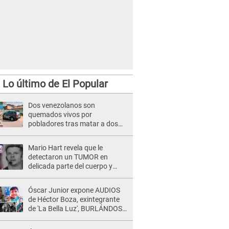
Lo último de El Popular
Dos venezolanos son
quemados vivos por
pobladores tras matar a dos
jóvenes en Cusco
Mario Hart revela que le
detectaron un TUMOR en
delicada parte del cuerpo y
expone diagnóstico: "Dolores
muy fuertes..."
Óscar Junior expone AUDIOS
de Héctor Boza, exintegrante
de 'La Bella Luz', BURLÁNDOSE
de Anely Dávila tras acusarlo
de maltrato: "Grábame..."