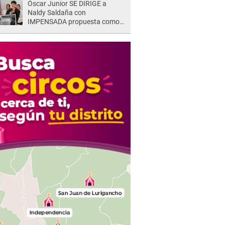
Óscar Junior SE DIRIGE a
Naldy Saldaña con
IMPENSADA propuesta como
nuevo líder de 'La Bella Luz' tras
denuncia: "Otro tipo de ley..."