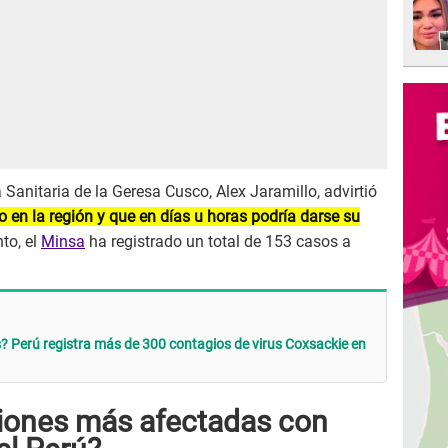
ia Sanitaria de la Geresa Cusco, Alex Jaramillo, advirtió
do en la región y que en días u horas podría darse su
to, el
Minsa
ha registrado un total de 153 casos a
? Perú registra más de 300 contagios de virus Coxsackie en
giones más afectadas con