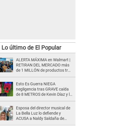
Lo último de El Popular
ALERTA MÁXIMA en Walmart |
RETIRAN DEL MERCADO más
de 1 MILLÓN de productos tras
causar HERIDAS GRAVES en
usuarios
Esto Es Guerra NIEGA
negligencia tras GRAVE caída
de 8 METROS de Kevin Díaz y lo
SEÑALAN: "No adoptó la
postura correcta"
Esposa del director musical de
La Bella Luz lo defiende y
ACUSA a Naldy Saldaña de
tener una relación con él y
otros integrantes