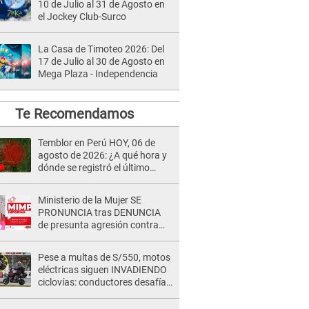
10 de Julio al 31 de Agosto en
el Jockey Club-Surco
La Casa de Timoteo 2026: Del
17 de Julio al 30 de Agosto en
Mega Plaza - Independencia
Te Recomendamos
Temblor en Perú HOY, 06 de
agosto de 2026: ¿A qué hora y
dónde se registró el último
sismo, según IGP?
Ministerio de la Mujer SE
PRONUNCIA tras DENUNCIA
de presunta agresión contra
niño con autismo en Surco
Pese a multas de S/550, motos
eléctricas siguen INVADIENDO
ciclovías: conductores desafían
las nuevas reglas