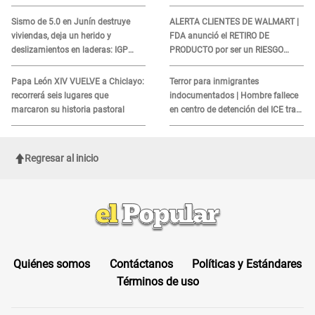
sismo, según IGP?
sobre su muerte para EVITAR
COBROS
Sismo de 5.0 en Junín destruye
ALERTA CLIENTES DE WALMART |
viviendas, deja un herido y
FDA anunció el RETIRO DE
deslizamientos en laderas: IGP
PRODUCTO por ser un RIESGO
alerta sobre posibles réplicas
MORTAL para consumidores: ¿Cuál
es?
Papa León XIV VUELVE a Chiclayo:
Terror para inmigrantes
recorrerá seis lugares que
indocumentados | Hombre fallece
marcaron su historia pastoral
en centro de detención del ICE tras
sufrir una "emergencia médica"
Regresar al inicio
Quiénes somos
Contáctanos
Políticas y Estándares
Términos de uso