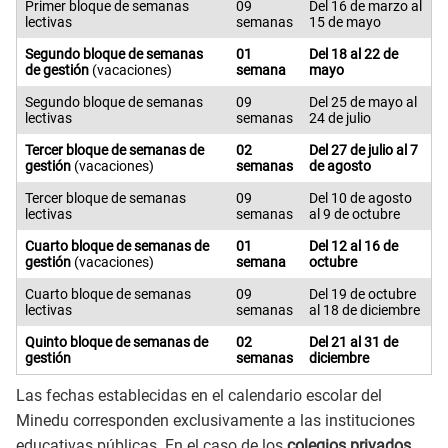
Primer bloque de semanas
09
Del 16 de marzo al
lectivas
semanas
15 de mayo
Segundo bloque de semanas
01
Del 18 al 22 de
de gestión
(vacaciones)
semana
mayo
Segundo bloque de semanas
09
Del 25 de mayo al
lectivas
semanas
24 de julio
Tercer bloque de semanas de
02
Del 27 de julio al 7
gestión
(vacaciones)
semanas
de agosto
Tercer bloque de semanas
09
Del 10 de agosto
lectivas
semanas
al 9 de octubre
Cuarto bloque de semanas de
01
Del 12 al 16 de
gestión
(vacaciones)
semana
octubre
Cuarto bloque de semanas
09
Del 19 de octubre
lectivas
semanas
al 18 de diciembre
Quinto bloque de semanas de
02
Del 21 al 31 de
gestión
semanas
diciembre
Las fechas establecidas en el calendario escolar del
Minedu corresponden exclusivamente a las instituciones
educativas públicas. En el caso de los
colegios privados,