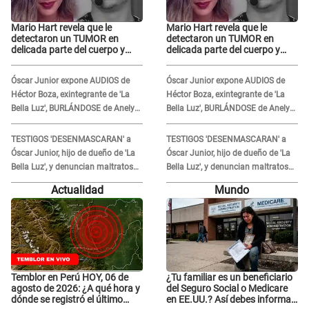
Mario Hart revela que le
Mario Hart revela que le
detectaron un TUMOR en
detectaron un TUMOR en
delicada parte del cuerpo y
delicada parte del cuerpo y
expone diagnóstico: "Dolores
expone diagnóstico: "Dolores
muy fuertes..."
muy fuertes..."
Óscar Junior expone AUDIOS de
Óscar Junior expone AUDIOS de
Héctor Boza, exintegrante de 'La
Héctor Boza, exintegrante de 'La
Bella Luz', BURLÁNDOSE de Anely
Bella Luz', BURLÁNDOSE de Anely
Dávila tras acusarlo de maltrato:
Dávila tras acusarlo de maltrato:
"Grábame..."
"Grábame..."
TESTIGOS 'DESENMASCARAN' a
TESTIGOS 'DESENMASCARAN' a
Óscar Junior, hijo de dueño de 'La
Óscar Junior, hijo de dueño de 'La
Bella Luz', y denuncian maltratos
Bella Luz', y denuncian maltratos
en la orquesta: "Los humilla..."
en la orquesta: "Los humilla..."
Actualidad
Mundo
Temblor en Perú HOY, 06 de
¿Tu familiar es un beneficiario
agosto de 2026: ¿A qué hora y
del Seguro Social o Medicare
dónde se registró el último
en EE.UU.? Así debes informar