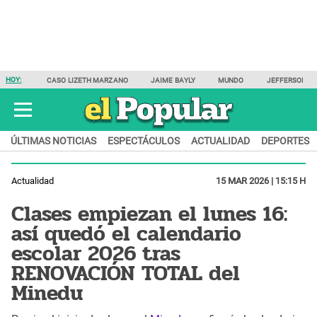
HOY:
CASO LIZETH MARZANO
JAIME BAYLY
MUNDO
JEFFERSON F
ÚLTIMAS NOTICIAS
ESPECTÁCULOS
ACTUALIDAD
DEPORTES
Actualidad
15 MAR 2026 | 15:15 H
Clases empiezan el lunes 16:
así quedó el calendario
escolar 2026 tras
RENOVACIÓN TOTAL del
Minedu