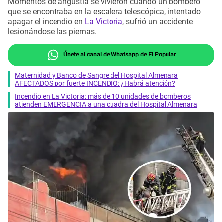
Momentos de angustia se vivieron cuando un bombero
que se encontraba en la escalera telescópica, intentado
apagar el incendio en
La Victoria
, sufrió un accidente
lesionándose las piernas.
Únete al canal de Whatsapp de El Popular
Maternidad y Banco de Sangre del Hospital Almenara
AFECTADOS por fuerte INCENDIO: ¿Habrá atención?
Incendio en La Victoria: más de 10 unidades de bomberos
atienden EMERGENCIA a una cuadra del Hospital Almenara