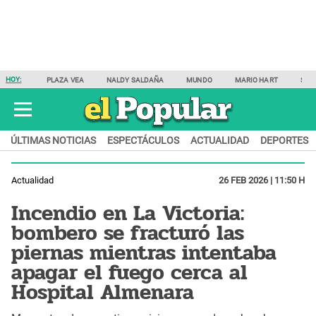
HOY:
PLAZA VEA
NALDY SALDAÑA
MUNDO
MARIO HART
SAM
ÚLTIMAS NOTICIAS
ESPECTÁCULOS
ACTUALIDAD
DEPORTES
Actualidad
26 FEB 2026 | 11:50 H
Incendio en La Victoria:
bombero se fracturó las
piernas mientras intentaba
apagar el fuego cerca al
Hospital Almenara