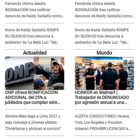
Fernanda Urbina desata
Fernanda Urbina desata
INDIGNACIÓN tras calificar
INDIGNACIÓN tras calificar
denuncia de Naldy Saldaña como
denuncia de Naldy Saldaña como
'acto bochornoso': "No es justo
'acto bochornoso': "No es justo
atacar a otra mujer"
atacar a otra mujer"
Novio de Naldy Saldaña ROMPE
Novio de Naldy Saldaña ROMPE
SU SILENCIO tras denuncia a
SU SILENCIO tras denuncia a
exdirector de 'La Bella Luz': "Me
exdirector de 'La Bella Luz': "Me
basta con que ella esté bien"
basta con que ella esté bien"
Actualidad
Mundo
ONP ofrece BONIFICACIÓN
HORROR en Walmart |
ADICIONAL del 25% a
Trabajador es DENUNCIADO
jubilados que cumplan este
por agresión sexual a una
REQUISITO: revisa si accedes
cliente y su respuesta
aquí
INDIGNÓ A TODOS
Simone Biles llega a Lima 2027 y
ALERTA CONDUCTORES | Nueva
deja mensaje a jóvenes atletas:
York, Los Ángeles y Houston
“Diviértanse y abracen el camino”
ordenan PROHIBIR LICENCIAS a
quienes no presenten ESTE