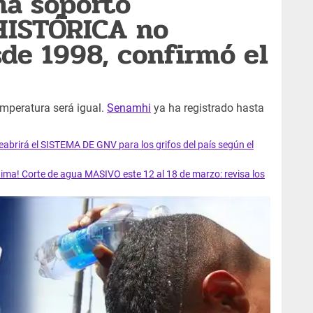
ma soportó
HISTÓRICA no
sde 1998, confirmó el
temperatura será igual.
Senamhi
ya ha registrado hasta
rirá el SISTEMA DE GNV para los grifos del país según el
ma! Corte de agua MASIVO este 12 al 18 de marzo: revisa los