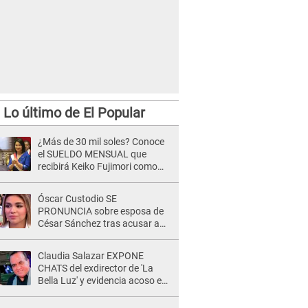
Lo último de El Popular
¿Más de 30 mil soles? Conoce
el SUELDO MENSUAL que
recibirá Keiko Fujimori como
Presidenta de la República
Óscar Custodio SE
PRONUNCIA sobre esposa de
César Sánchez tras acusar a
Naldy Saldaña de ser PAREJA
del músico: "Lo dejo en manos
Claudia Salazar EXPONE
de la justicia"
CHATS del exdirector de 'La
Bella Luz' y evidencia acoso e
insistencia: "Vas a estar
conmigo, no pasa nada"