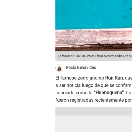
La familia de Run Run crece: el famoso zorro andino, ya tien
Rocío Benavides
El famoso zorro andino
Run Run
, qu
a ser noticia luego de que se confi
conocida como la
“Huanuqueña”
. L
fueron registradas recientemente por e