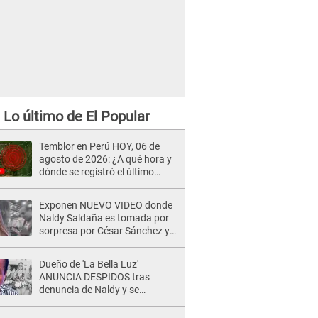
Lo último de El Popular
Temblor en Perú HOY, 06 de
agosto de 2026: ¿A qué hora y
dónde se registró el último
sismo, según IGP?
Exponen NUEVO VIDEO donde
Naldy Saldaña es tomada por
sorpresa por César Sánchez y
ella evidencia su REACCIÓN: Le
agarró la mano
Dueño de 'La Bella Luz'
ANUNCIA DESPIDOS tras
denuncia de Naldy y se
pronuncia sobre cantantes:
"Mis chicas están siendo