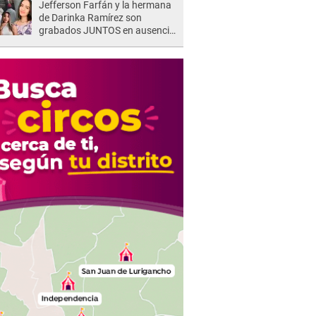
Jefferson Farfán y la hermana
vulneradas"
de Darinka Ramírez son
grabados JUNTOS en ausencia
de Xiomy Kanashiro: "Siempre
va acompañada..."