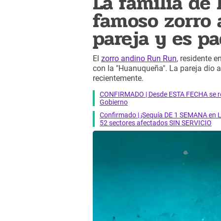
La familia de 
famoso zorro 
pareja y es pa
El
zorro andino Run Run
, residente 
con la "Huanuqueña". La pareja dio a
recientemente.
CONFIRMADO | Desde ESTA FECHA se reab
Gobierno
Confirmado | ¡Sequía DE 1 SEMANA en Li
52 sectores afectados SIN SERVICIO