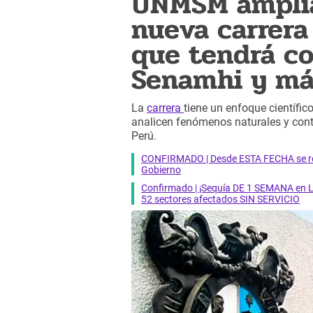
UNMSM amplía 
nueva carrera
que tendrá co
Senamhi y má
La
carrera
tiene un enfoque científi
analicen fenómenos naturales y contr
Perú.
CONFIRMADO | Desde ESTA FECHA se reab
Gobierno
Confirmado | ¡Sequía DE 1 SEMANA en Li
52 sectores afectados SIN SERVICIO