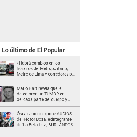
Lo último de El Popular
¿Habrá cambios en los
horarios del Metropolitano,
Metro de Lima y corredores por
Semana Santa? Esto se sabe
Mario Hart revela que le
detectaron un TUMOR en
delicada parte del cuerpo y
expone diagnóstico: "Dolores
muy fuertes..."
Óscar Junior expone AUDIOS
de Héctor Boza, exintegrante
de 'La Bella Luz', BURLÁNDOSE
de Anely Dávila tras acusarlo
de maltrato: "Grábame..."