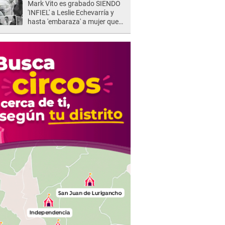
Mark Vito es grabado SIENDO
'INFIEL' a Leslie Echevarría y
hasta 'embaraza' a mujer que
sería su AMANTE: "¡Eres un
desgraciado! "