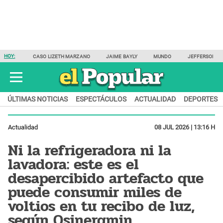
HOY:
CASO LIZETH MARZANO
JAIME BAYLY
MUNDO
JEFFERSON F
ÚLTIMAS NOTICIAS
ESPECTÁCULOS
ACTUALIDAD
DEPORTES
Actualidad
08 JUL 2026 | 13:16 H
Ni la refrigeradora ni la
lavadora: este es el
desapercibido artefacto que
puede consumir miles de
voltios en tu recibo de luz,
según Osinergmin