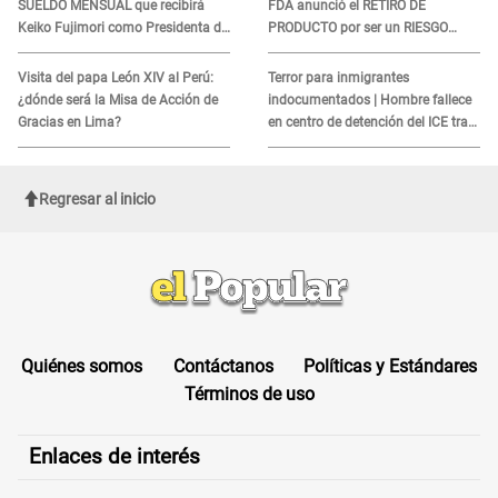
SUELDO MENSUAL que recibirá
FDA anunció el RETIRO DE
Keiko Fujimori como Presidenta de
PRODUCTO por ser un RIESGO
la República
MORTAL para consumidores: ¿Cuál
es?
Visita del papa León XIV al Perú:
Terror para inmigrantes
¿dónde será la Misa de Acción de
indocumentados | Hombre fallece
Gracias en Lima?
en centro de detención del ICE tras
sufrir una "emergencia médica"
Regresar al inicio
Quiénes somos
Contáctanos
Políticas y Estándares
Términos de uso
Enlaces de interés