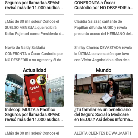
Seguros por llamadas SPAM:
CONFRONTA a Óscar
revisó más de 11.000 audios y
Custodio por NO DESPEDIR a
confirma SANCIÓN
su agresor y él da
INDIGNANTE respuesta:
¿Más de 30 mil soles? Conoce el
Claudia Salazar, cantante de
"Nadie me dice qué hacer"
SUELDO MENSUAL que recibirá
Papillón difunde AUDIO y revela
Keiko Fujimori como Presidenta de
presunto acoso del HERMANO del
la República
director musical de La Bella Luz:
"Me quedé asustada, en shock"
Novio de Naldy Saldaña
Shirley Cherres DEVASTADA revela
CONFRONTA a Óscar Custodio por
la ÚLTIMA conversación que tuvo
NO DESPEDIR a su agresor y él da
con Víctor Angobaldo a días de su
INDIGNANTE respuesta: "Nadie me
inesperada partida: "Hace dos
Actualidad
Mundo
dice qué hacer"
semanas"
Indecopi MULTA a Pacífico
¿Tu familiar es un beneficiario
Seguros por llamadas SPAM:
del Seguro Social o Medicare
revisó más de 11.000 audios y
en EE.UU.? Así debes informar
confirma SANCIÓN
sobre su muerte para EVITAR
COBROS
¿Más de 30 mil soles? Conoce el
ALERTA CLIENTES DE WALMART |