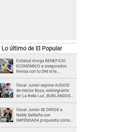
Lo último de El Popular
EsSalud otorga BENEFICIO
ECONÓMICO a asegurados:
Revisa con tu DNI si te
corresponde el pago
Óscar Junior expone AUDIOS
de Héctor Boza, exintegrante
de 'La Bella Luz', BURLÁNDOSE
de Anely Dávila tras acusarlo
de maltrato: "Grábame..."
Óscar Junior SE DIRIGE a
Naldy Saldaña con
IMPENSADA propuesta como
nuevo líder de 'La Bella Luz' tras
denuncia: "Otro tipo de ley..."