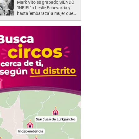
Mark Vito es grabado SIENDO
'INFIEL' a Leslie Echevarría y
hasta 'embaraza' a mujer que
sería su AMANTE: "¡Eres un
desgraciado! "