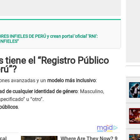
 INFIELES DE PERÚ y crean portal 'oficial' 'RNI':
INFIELES"
 tiene el “Registro Público
erú”?
iones avanzadas y un
modelo más inclusivo
:
dad de cualquier identidad de género
: Masculino,
pecificado” u “otro”.
públicos
.