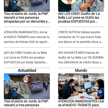
Tras el sismo en Junín, la PNP
¡NO LES CREE! Dueño de 'La
rescató a tres personas
Bella Luz' pone en DUDA las
atrapadas por un derrumbe y
pruebas EXPUESTAS por
reforzó los operativos de
Naldy Saldaña: “Quizá se han
emergencia
editado...”
ATENCIÓN INMIGRANTES | Así es
¡TRISTE NOTICIA! fallece querido
el NUEVO TRÁMITE para renovar tu
conductor de TV que marcó toda
permiso de trabajo EAD en agosto
una época en la pantalla chica, así
del 2026
fue su repentino adiós
¡NO LES CREE! Dueño de 'La Bella
¡NO AGUANTÓ MÁS! Esposa de
Luz' pone en DUDA las pruebas
dueño de ‘La Bella Luz’ SE QUIEBRA
EXPUESTAS por Naldy Saldaña:
tras DENUNCIA de Héctor Boza y
“Quizá se han editado...”
ARREMETE contra Claudia Salazar
Actualidad
Mundo
Tras el sismo en Junín, la PNP
ATENCIÓN INMIGRANTES | Así
rescató a tres personas
es el NUEVO TRÁMITE para