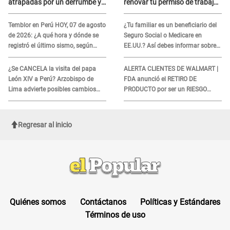
atrapadas por un derrumbe y
renovar tu permiso de trabajo
reforzó los operativos de
EAD en agosto del 2026
emergencia
Temblor en Perú HOY, 07 de agosto
¿Tu familiar es un beneficiario del
de 2026: ¿A qué hora y dónde se
Seguro Social o Medicare en
registró el último sismo, según
EE.UU.? Así debes informar sobre
IGP?
su muerte para EVITAR COBROS
¿Se CANCELA la visita del papa
ALERTA CLIENTES DE WALMART |
León XIV a Perú? Arzobispo de
FDA anunció el RETIRO DE
Lima advierte posibles cambios
PRODUCTO por ser un RIESGO
por fénomeno El Niño
MORTAL para consumidores: ¿Cuál
es?
Regresar al inicio
Quiénes somos
Contáctanos
Políticas y Estándares
Términos de uso