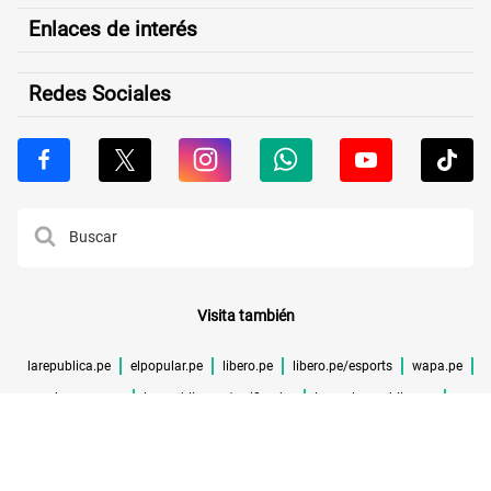
Enlaces de interés
Redes Sociales
Visita también
larepublica.pe
elpopular.pe
libero.pe
libero.pe/esports
wapa.pe
buenazo.pe
larepublica.pe/verificador
lrmas.larepublica.pe
cuponidad.pe
©TODOS LOS DERECHOS RESERVADOS -
2026