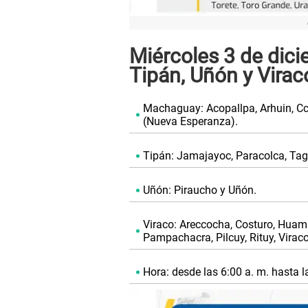
Miércoles 3 de dici
Tipán, Uñón y Virac
Machaguay: Acopallpa, Arhuin, C
(Nueva Esperanza).
Tipán: Jamajayoc, Paracolca, Tagr
Uñón: Piraucho y Uñón.
Viraco: Areccocha, Costuro, Huam
Pampachacra, Pilcuy, Rituy, Viraco
Hora: desde las 6:00 a. m. hasta l