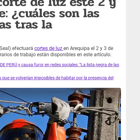
orte de luz este 2 y
e: ¿cuáles son las
s tras la
(Seal) efectuará
cortes de luz
en Arequipa el 2 y 3 de
rios de trabajo están disponibles en este artículo.
PERÚ y causa furor en redes sociales: "La lista negra de las
s que se volverían imposibles de habitar por la presencia del