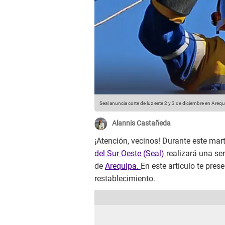
Seal anuncia corte de luz este 2 y 3 de diciembre en Arequ
Alannis Castañeda
¡Atención, vecinos! Durante este mart
del Sur Oeste (Seal)
realizará una se
de
Arequipa.
En este artículo te pre
restablecimiento.