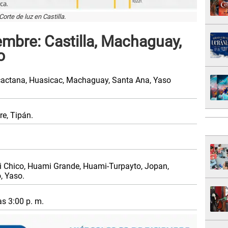
Corte de luz en Castilla.
embre: Castilla, Machaguay,
o
cactana, Huasicac, Machaguay, Santa Ana, Yaso
e, Tipán.
i Chico, Huami Grande, Huami-Turpayto, Jopan,
, Yaso.
as 3:00 p. m.