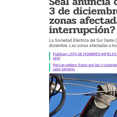
Seal anuncia c
3 de diciembr
zonas afectada
interrupción?
La Sociedad Eléctrica del Sur Oeste 
diciembre. Las zonas afectadas e hora
Publican LISTA DE HOMBRES INFIELES DE 
girls"
Perú en peligro: Estas son las 3 ciudade
calor extremo