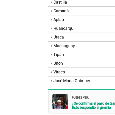
Castilla
Camaná
Aplao
Huancarqui
Uraca
Machaguay
Tipán
Uñón
Viraco
José María Quimper
PUEDES VER:
¿Se confirma el paro de tr
Esto respondió el gremio