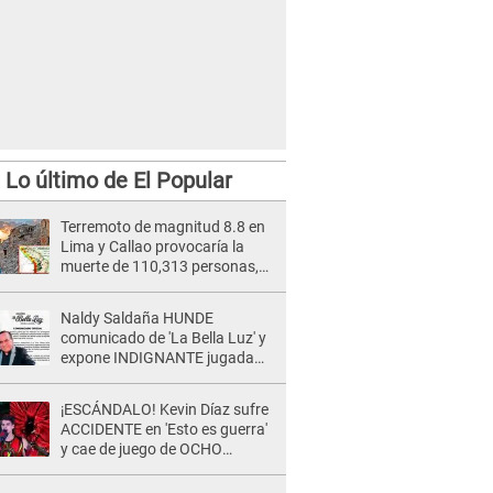
Lo último de El Popular
Terremoto de magnitud 8.8 en
Lima y Callao provocaría la
muerte de 110,313 personas,
según Indeci
Naldy Saldaña HUNDE
comunicado de 'La Bella Luz' y
expone INDIGNANTE jugada
para DEFENDER a director:
"Que he tenido algo..."
¡ESCÁNDALO! Kevin Díaz sufre
ACCIDENTE en 'Esto es guerra'
y cae de juego de OCHO
METROS de altura: "La
colchoneta se rompe..."