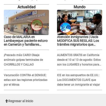
necesitar tu prueba de ADN
RECONCILIACIÓN con Marcelo
Actualidad
Mundo
Tinelli en TV argentina
Caso de MALARIA en
Atención inmigrantes | Uscis
Lambayeque: paciente estuvo
MODIFICA SUS REGLAS: Los
en Camerún y familiares
trámites migratorios que
denuncian demora en
podrían necesitar tu prueba de
tratamiento
ADN
¡Pescado más CARO! Oleaje
ALIMENTOS GRATIS en California
anómalo golpea terminales de
desde el 10 al 13 de agosto: Estos
CHORRILLOS Y CALLAO
son los LUGARES y horarios para
recibir la ayuda
Vacunación CONTRA el DENGUE:
ICE en los aeropuertos de EE.UU.:
estas son las regiones priorizadas
Los DOCUMENTOS CLAVE que
por el Minsa
debe tener un inmigrante al viajar
Regresar al inicio