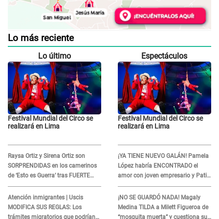
Lo más reciente
Lo último
Espectáculos
Festival Mundial del Circo se
Festival Mundial del Circo se
realizará en Lima
realizará en Lima
Raysa Ortiz y Sirena Ortiz son
¡YA TIENE NUEVO GALÁN! Pamela
SORPRENDIDAS en los camerinos
López habría ENCONTRADO el
de ‘Esto es Guerra’ tras FUERTE
amor con joven empresario y Pati
ENFRENTAMIENTO con Gabriel
Lorena la ECHA en VIVO
Moisés: “Gracias”
Atención inmigrantes | Uscis
¡NO SE GUARDÓ NADA! Magaly
MODIFICA SUS REGLAS: Los
Medina TILDA a Milett Figueroa de
trámites migratorios que podrían
“mosquita muerta” y cuestiona su