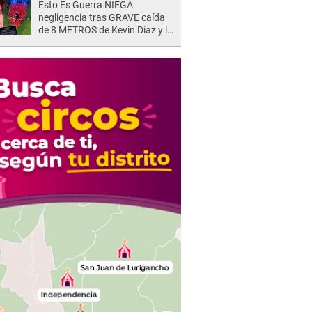
Esto Es Guerra NIEGA
negligencia tras GRAVE caída
de 8 METROS de Kevin Díaz y lo
SEÑALAN: "No adoptó la
postura correcta"