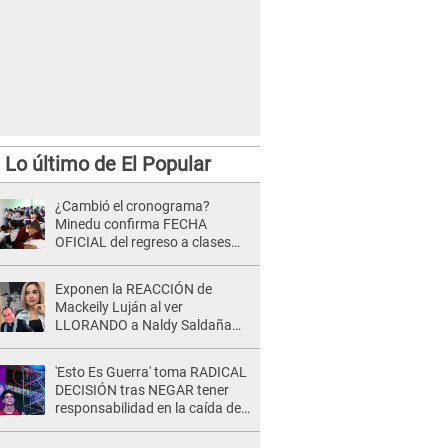
Lo último de El Popular
¿Cambió el cronograma?
Minedu confirma FECHA
OFICIAL del regreso a clases
tras vacaciones por Fiestas
Patrias 2026
Exponen la REACCIÓN de
Mackeily Luján al ver
LLORANDO a Naldy Saldaña
tras AGRESIÓN de director de
'La Bella Luz': Esto hizo
'Esto Es Guerra' toma RADICAL
DECISIÓN tras NEGAR tener
responsabilidad en la caída de
Kevin Díaz desde 8 metros de
altura