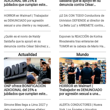
ADICIONAL del 25% a
Saldaña que la apoyó en su
jubilados que cumplan este
denuncia contra César
REQUISITO: revisa si accedes
Sánchez y confrontó al dueño
aquí
de 'La Bella Luz'?
HORROR en Walmart | Trabajador
¡LE DA CON TODO! Conductora de
es DENUNCIADO por agresión
Univision DEFIENDE al director de
sexual a una cliente y su respuesta
'La Bella Luz' y ARREMETE contra
INDIGNÓ A TODOS
Naldy Saldaña: “Muchas
amantes...”
¿Quién es el novio de Naldy
Exponen la REACCIÓN de Korina
Saldaña que la apoyó en su
Rivadeneira tras enterarse del
denuncia contra César Sánchez y
TUMOR en la cabeza de Mario Hart:
confrontó al dueño de 'La Bella
"Ella estaba muy..."
Actualidad
Mundo
Luz'?
ONP ofrece BONIFICACIÓN
HORROR en Walmart |
ADICIONAL del 25% a
Trabajador es DENUNCIADO
jubilados que cumplan este
por agresión sexual a una
REQUISITO: revisa si accedes
cliente y su respuesta
aquí
INDIGNÓ A TODOS
Simone Biles llega a Lima 2027 y
ALERTA CONDUCTORES | Nueva
deja mensaje a jóvenes atletas:
York, Los Ángeles y Houston