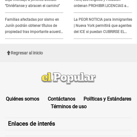
“Diviértanse y abracen el camino”
ordenan PROHIBIR LICENCIAS a
quienes no presenten ESTE
DOCUMENTO
Familias afectadas por sismo en
La PEOR NOTICIA para inmigrantes
Junín podrán obtener títulos de
| Nueva York permitirá que agentes
propiedad tras importante acuerdo
del ICE si puedan CUBRIRSE EL
de Cofopri
ROSTRO
Regresar al inicio
Quiénes somos
Contáctanos
Políticas y Estándares
Términos de uso
Enlaces de interés