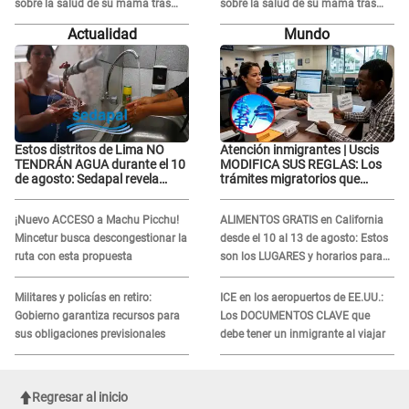
sobre la salud de su mamá tras
sobre la salud de su mamá tras
APARECER en centro oncológico:
APARECER en centro oncológico:
Actualidad
Mundo
“La oración tiene poder”
“La oración tiene poder”
Estos distritos de Lima NO
Atención inmigrantes | Uscis
TENDRÁN AGUA durante el 10
MODIFICA SUS REGLAS: Los
de agosto: Sedapal revela
trámites migratorios que
horarios oficiales
podrían necesitar tu prueba de
ADN
¡Nuevo ACCESO a Machu Picchu!
ALIMENTOS GRATIS en California
Mincetur busca descongestionar la
desde el 10 al 13 de agosto: Estos
ruta con esta propuesta
son los LUGARES y horarios para
recibir la ayuda
Militares y policías en retiro:
ICE en los aeropuertos de EE.UU.:
Gobierno garantiza recursos para
Los DOCUMENTOS CLAVE que
sus obligaciones previsionales
debe tener un inmigrante al viajar
Regresar al inicio