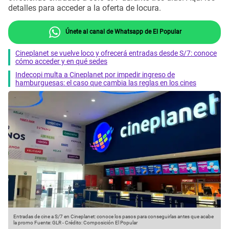
detalles para acceder a la oferta de locura.
Únete al canal de Whatsapp de El Popular
Cineplanet se vuelve loco y ofrecerá entradas desde S/7: conoce
cómo acceder y en qué sedes
Indecopi multa a Cineplanet por impedir ingreso de
hamburguesas: el caso que cambia las reglas en los cines
Entradas de cine a S/7 en Cineplanet: conoce los pasos para conseguirlas antes que acabe
la promo
Fuente: GLR
-
Crédito: Composición El Popular