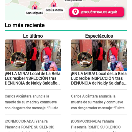
Lo más reciente
Lo último
Espectáculos
¡EN LA MIRA! Local de La Bella
¡EN LA MIRA! Local de La Bella
Luz recibe INSPECCIÓN tras
Luz recibe INSPECCIÓN tras
DENUNCIA de Naldy Saldaña
DENUNCIA de Naldy Saldaña
contra el exdirector César
contra el exdirector César
Sánchez
Sánchez
Carlos Alcántara anuncia la
Carlos Alcántara anuncia la
muerte de su madre y conmueve
muerte de su madre y conmueve
con desgarrador mensaje: “Fuiste
con desgarrador mensaje: “Fuiste
una gran mujer”
una gran mujer”
¡CONMOCIONADA¡ Yahaira
¡CONMOCIONADA¡ Yahaira
Plasencia ROMPE SU SILENCIO
Plasencia ROMPE SU SILENCIO