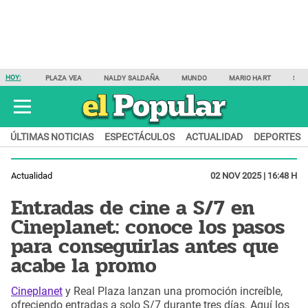
HOY:
PLAZA VEA
NALDY SALDAÑA
MUNDO
MARIO HART
SAM
ÚLTIMAS NOTICIAS
ESPECTÁCULOS
ACTUALIDAD
DEPORTES
Actualidad
02 NOV 2025 | 16:48 H
Entradas de cine a S/7 en
Cineplanet: conoce los pasos
para conseguirlas antes que
acabe la promo
Cineplanet
y Real Plaza lanzan una promoción increíble,
ofreciendo entradas a solo S/7 durante tres días. Aquí los