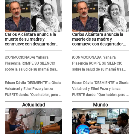
Carlos Alcántara anuncia la
Carlos Alcántara anuncia la
muerte de su madre y
muerte de su madre y
conmueve con desgarrador
conmueve con desgarrador
mensaje: “Fuiste una gran
mensaje: “Fuiste una gran
mujer”
mujer”
¡CONMOCIONADA¡ Yahaira
¡CONMOCIONADA¡ Yahaira
Plasencia ROMPE SU SILENCIO
Plasencia ROMPE SU SILENCIO
sobre la salud de su mamá tras
sobre la salud de su mamá tras
APARECER en centro oncológico:
APARECER en centro oncológico:
“La oración tiene poder”
“La oración tiene poder”
Edson Dávila 'DESMIENTE' a Gisela
Edson Dávila 'DESMIENTE' a Gisela
Valcárcel y Ethel Pozo y lanza
Valcárcel y Ethel Pozo y lanza
FUERTE dardo: "Que hablen, pero la
FUERTE dardo: "Que hablen, pero la
verdad siempre se sabe"
verdad siempre se sabe"
Actualidad
Mundo