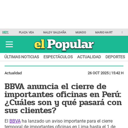
HOY:
PLAZA VEA
NALDY SALDAÑA
MUNDO
MARIO HART
SAM
ÚLTIMAS NOTICIAS
ESPECTÁCULOS
ACTUALIDAD
DEPORTES
Actualidad
26 OCT 2025 | 15:42 H
BBVA anuncia el cierre de
importantes oficinas en Perú:
¿Cuáles son y qué pasará con
sus clientes?
El
BBVA
ha lanzado un aviso importante para el cierre
temporal de importantes oficinas en Lima hasta el 1 de