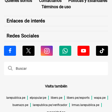
Quiénes somos
Contáctanos
Políticas y Estándares
Términos de uso
Enlaces de interés
Redes Sociales
Visita también
larepublica.pe
elpopular.pe
libero.pe
libero.pe/esports
wapa.pe
buenazo.pe
larepublica.pe/verificador
lrmas.larepublica.pe