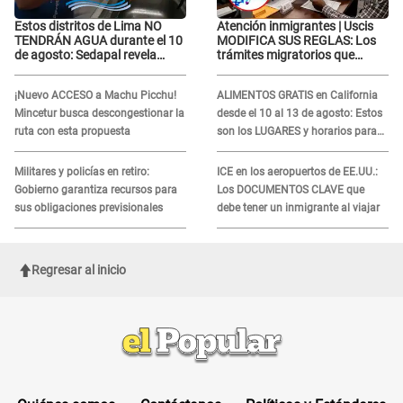
Estos distritos de Lima NO
Atención inmigrantes | Uscis
TENDRÁN AGUA durante el 10
MODIFICA SUS REGLAS: Los
de agosto: Sedapal revela
trámites migratorios que
horarios oficiales
podrían necesitar tu prueba de
ADN
¡Nuevo ACCESO a Machu Picchu!
ALIMENTOS GRATIS en California
Mincetur busca descongestionar la
desde el 10 al 13 de agosto: Estos
ruta con esta propuesta
son los LUGARES y horarios para
recibir la ayuda
Militares y policías en retiro:
ICE en los aeropuertos de EE.UU.:
Gobierno garantiza recursos para
Los DOCUMENTOS CLAVE que
sus obligaciones previsionales
debe tener un inmigrante al viajar
Regresar al inicio