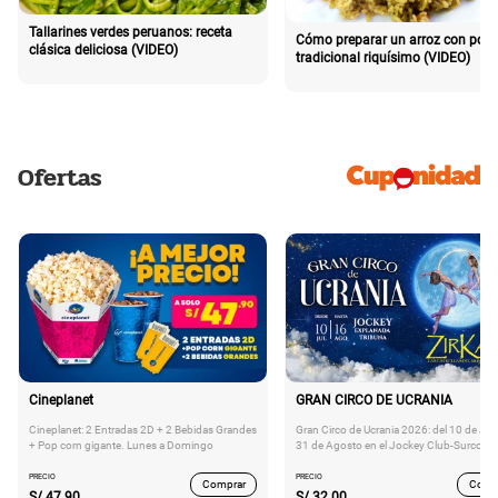
Tallarines verdes peruanos: receta
Cómo preparar un arroz con poll
clásica deliciosa (VIDEO)
tradicional riquísimo (VIDEO)
Ofertas
Cineplanet
GRAN CIRCO DE UCRANIA
Cineplanet: 2 Entradas 2D + 2 Bebidas Grandes
Gran Circo de Ucrania 2026: del 10 de Juli
+ Pop corn gigante. Lunes a Domingo
31 de Agosto en el Jockey Club-Surco
PRECIO
PRECIO
Comprar
Comp
S/
47.90
S/
32.00