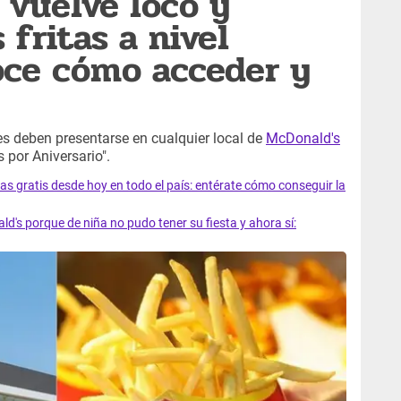
 vuelve loco y
 fritas a nivel
oce cómo acceder y
tes deben presentarse en cualquier local de
McDonald's
 por Aniversario".
gratis desde hoy en todo el país: entérate cómo conseguir la
's porque de niña no pudo tener su fiesta y ahora sí: