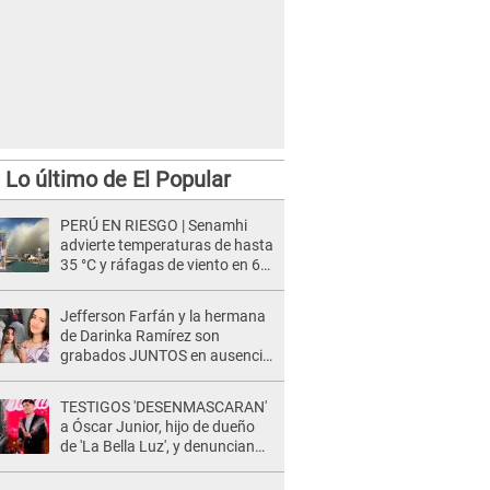
Lo último de El Popular
PERÚ EN RIESGO | Senamhi
advierte temperaturas de hasta
35 °C y ráfagas de viento en 6
regiones del país
Jefferson Farfán y la hermana
de Darinka Ramírez son
grabados JUNTOS en ausencia
de Xiomy Kanashiro: "Siempre
va acompañada..."
TESTIGOS 'DESENMASCARAN'
a Óscar Junior, hijo de dueño
de 'La Bella Luz', y denuncian
maltratos en la orquesta: "Los
humilla..."