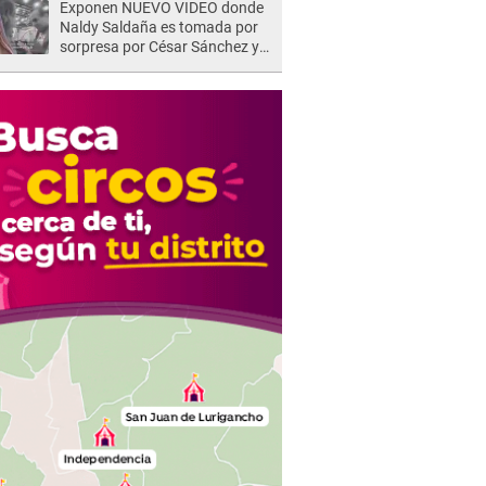
Exponen NUEVO VIDEO donde
Naldy Saldaña es tomada por
sorpresa por César Sánchez y
ella evidencia su REACCIÓN: Le
agarró la mano