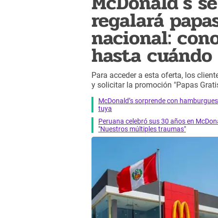
McDonald's se
regalará papas
nacional: con
hasta cuándo
Para acceder a esta oferta, los clien
y solicitar la promoción "Papas Gratis
McDonald’s sorprende con hamburguesas 
tuya
Peruana celebró sus 30 años en McDonald
"Nuestros múltiples traumas"