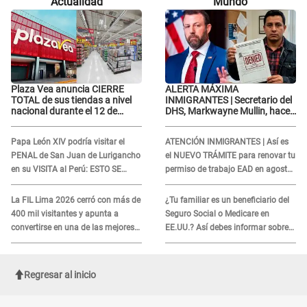
Actualidad
Mundo
culpable...”
Plaza Vea anuncia CIERRE
ALERTA MÁXIMA
TOTAL de sus tiendas a nivel
INMIGRANTES | Secretario del
nacional durante el 12 de
DHS, Markwayne Mullin, hace
agosto por este MOTIVO
alarmante declaración: "Ahora
vamos por ellos"
Papa León XIV podría visitar el
ATENCIÓN INMIGRANTES | Así es
PENAL de San Juan de Lurigancho
el NUEVO TRÁMITE para renovar tu
en su VISITA al Perú: ESTO SE
permiso de trabajo EAD en agosto
SABE
del 2026
La FIL Lima 2026 cerró con más de
¿Tu familiar es un beneficiario del
400 mil visitantes y apunta a
Seguro Social o Medicare en
convertirse en una de las mejores
EE.UU.? Así debes informar sobre
ferias de Latinoamérica
su muerte para EVITAR COBROS
Regresar al inicio