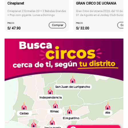
Cineplanet
GRAN CIRCO DE UCRANIA
Cineplanet: 2 Entradas 2D + 2 Bebidas Grandes
Gran Circo de Ucrania 2026: del 10 de Juli
+ Pop corn gigante. Lunes a Domingo
31 de Agosto en el Jockey Club-Surco
PRECIO
PRECIO
Comprar
Comp
S/
47.90
S/
32.00