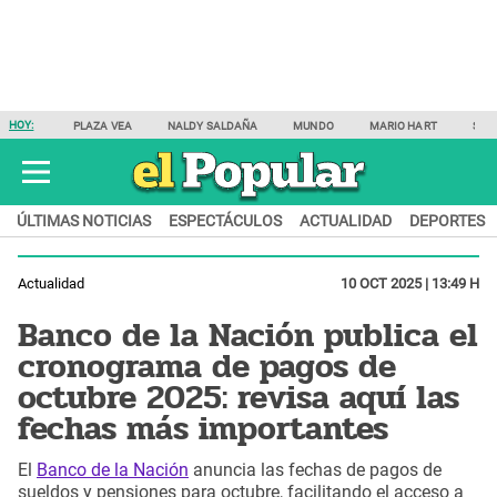
HOY:
PLAZA VEA
NALDY SALDAÑA
MUNDO
MARIO HART
SAM
ÚLTIMAS NOTICIAS
ESPECTÁCULOS
ACTUALIDAD
DEPORTES
Actualidad
10 OCT 2025 | 13:49 H
Banco de la Nación publica el
cronograma de pagos de
octubre 2025: revisa aquí las
fechas más importantes
El
Banco de la Nación
anuncia las fechas de pagos de
sueldos y pensiones para octubre, facilitando el acceso a