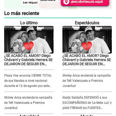
Lo más reciente
Lo último
Espectáculos
¿SE ACABÓ EL AMOR? Diego
¿SE ACABÓ EL AMOR? Diego
Chávarri y Gabriela Herrera SE
Chávarri y Gabriela Herrera SE
DEJARON DE SEGUIR EN
DEJARON DE SEGUIR EN
INSTAGRAM y él ANUNCIÓ SU
INSTAGRAM y él ANUNCIÓ SU
RENUNCIA A SU PODCAST
RENUNCIA A SU PODCAST
Plaza Vea anuncia CIERRE TOTAL
Shirley Arica enciende la campaña
de sus tiendas a nivel nacional
de Tefi Valenzuela a Premios
durante el 12 de agosto por este
Juventud
MOTIVO
Shirley Arica enciende la campaña
Naldy Saldaña DEFENDIÓ a sus
de Tefi Valenzuela a Premios
EXCOMPAÑERAS de 'La Bella Luz' y
Juventud
pidió FRENAR los FUERTES
ATAQUES en redes: “Aquí el único