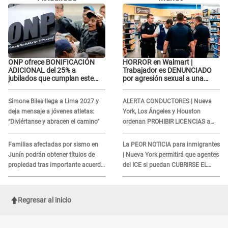
ONP ofrece BONIFICACIÓN
HORROR en Walmart |
ADICIONAL del 25% a
Trabajador es DENUNCIADO
jubilados que cumplan este
por agresión sexual a una
REQUISITO: revisa si accedes
cliente y su respuesta
aquí
INDIGNÓ A TODOS
Simone Biles llega a Lima 2027 y
ALERTA CONDUCTORES | Nueva
deja mensaje a jóvenes atletas:
York, Los Ángeles y Houston
“Diviértanse y abracen el camino”
ordenan PROHIBIR LICENCIAS a
quienes no presenten ESTE
DOCUMENTO
Familias afectadas por sismo en
La PEOR NOTICIA para inmigrantes
Junín podrán obtener títulos de
| Nueva York permitirá que agentes
propiedad tras importante acuerdo
del ICE si puedan CUBRIRSE EL
de Cofopri
ROSTRO
Regresar al inicio