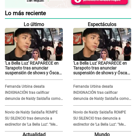
Lo más reciente
Lo último
Espectáculos
'La Bella Luz' REAPARECE en
'La Bella Luz' REAPARECE en
Tarapoto tras anunciar
Tarapoto tras anunciar
suspensión de shows y Óscar
suspensión de shows y Óscar
Junior se JUSTIFICA: "Por un
Junior se JUSTIFICA: "Por un
error no vamos a pagar todos"
error no vamos a pagar todos"
Fernanda Urbina desata
Fernanda Urbina desata
INDIGNACIÓN tras calificar
INDIGNACIÓN tras calificar
denuncia de Naldy Saldaña como
denuncia de Naldy Saldaña como
'acto bochornoso': "No es justo
'acto bochornoso': "No es justo
atacar a otra mujer"
atacar a otra mujer"
Novio de Naldy Saldaña ROMPE
Novio de Naldy Saldaña ROMPE
SU SILENCIO tras denuncia a
SU SILENCIO tras denuncia a
exdirector de 'La Bella Luz': "Me
exdirector de 'La Bella Luz': "Me
basta con que ella esté bien"
basta con que ella esté bien"
Actualidad
Mundo