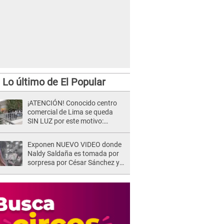
Lo último de El Popular
¡ATENCIÓN! Conocido centro
comercial de Lima se queda
SIN LUZ por este motivo:
¿desde cuándo atenderá?
Exponen NUEVO VIDEO donde
Naldy Saldaña es tomada por
sorpresa por César Sánchez y
ella evidencia su REACCIÓN: Le
agarró la mano