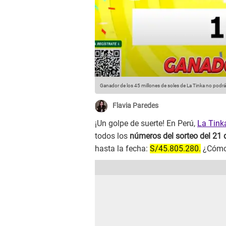
Ganador de los 45 millones de soles de La Tinka no podr
Flavia Paredes
¡Un golpe de suerte! En Perú,
La Tink
todos los
números del sorteo del 21
hasta la fecha:
S/45.805.280.
¿Cómo 