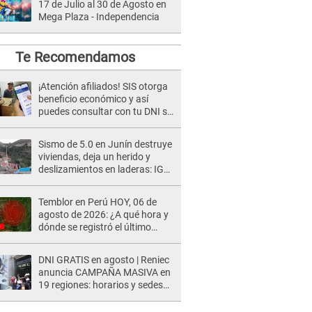
17 de Julio al 30 de Agosto en
Mega Plaza - Independencia
Te Recomendamos
¡Atención afiliados! SIS otorga
beneficio económico y así
puedes consultar con tu DNI si
te corresponde
Sismo de 5.0 en Junín destruye
viviendas, deja un herido y
deslizamientos en laderas: IGP
alerta sobre posibles réplicas
Temblor en Perú HOY, 06 de
agosto de 2026: ¿A qué hora y
dónde se registró el último
sismo, según IGP?
DNI GRATIS en agosto | Reniec
anuncia CAMPAÑA MASIVA en
19 regiones: horarios y sedes
oficiales