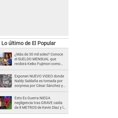
Lo último de El Popular
¿Más de 30 mil soles? Conoce
el SUELDO MENSUAL que
recibirá Keiko Fujimori como
Presidenta de la República
Exponen NUEVO VIDEO donde
Naldy Saldaña es tomada por
sorpresa por César Sánchez y
ella evidencia su REACCIÓN: Le
agarró la mano
Esto Es Guerra NIEGA
negligencia tras GRAVE caída
de 8 METROS de Kevin Díaz y lo
SEÑALAN: "No adoptó la
postura correcta"